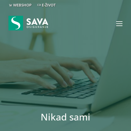
WEBSHOP
E-ŽIVOT
Nikad sami