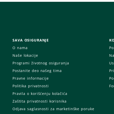
SAVA OSIGURANJE
KO
O nama
Po
Naše lokacije
Na
Programi životnog osiguranja
Us
Postanite deo našeg tima
Pr
Pravne informacije
Po
Politika privatnosti
Fo
Pravila o korišćenju kolačića
Zaštita privatnosti korisnika
Odjava saglasnosti za marketinške poruke