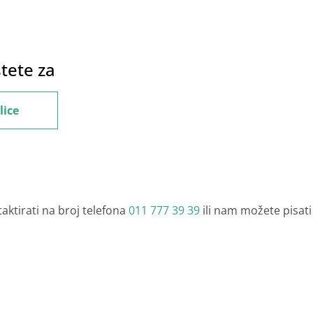
štete za
lice
ktirati na broj telefona
011 777 39 39
ili nam možete pisat