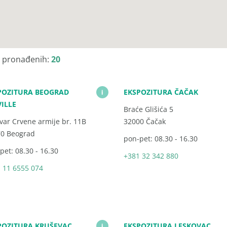
j pronađenih:
20
POZITURA BEOGRAD
EKSPOZITURA ČAČAK
i
VILLE
Braće Glišića 5
var Crvene armije br. 11B
32000 Čačak
0 Beograd
pon-pet: 08.30 - 16.30
pet: 08.30 - 16.30
+381 32 342 880
 11 6555 074
POZITURA KRUŠEVAC
EKSPOZITURA LESKOVAC
i