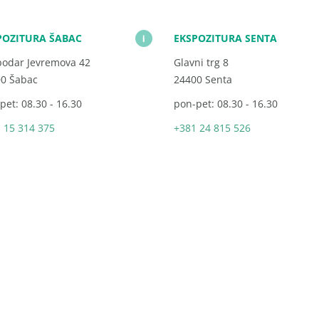
POZITURA ŠABAC
EKSPOZITURA SENTA
i
odar Jevremova 42
Glavni trg 8
0 Šabac
24400 Senta
pet: 08.30 - 16.30
pon-pet: 08.30 - 16.30
 15 314 375
+381 24 815 526