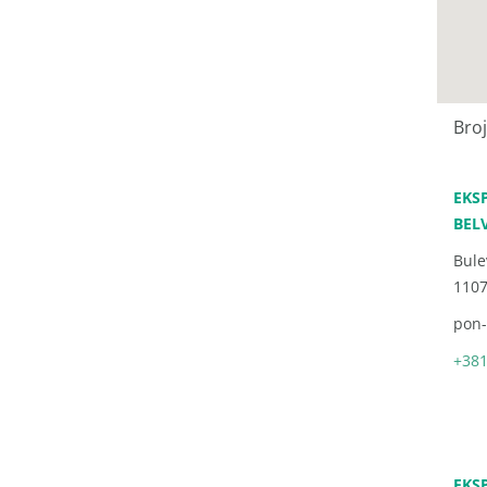
Bro
EKS
BEL
Bule
1107
pon-
+381
EKS