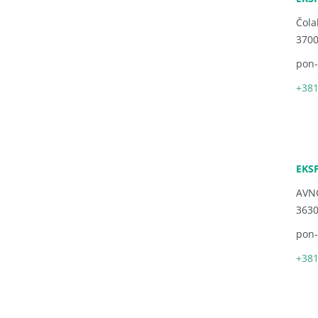
Čola
3700
pon-
+381
EKS
AVN
3630
pon-
+381