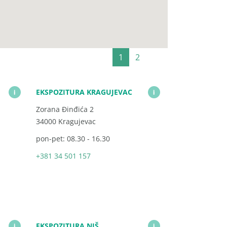
1
2
EKSPOZITURA KRAGUJEVAC
i
i
Zorana Đinđića 2
34000 Kragujevac
pon-pet: 08.30 - 16.30
+381 34 501 157
EKSPOZITURA NIŠ
i
i