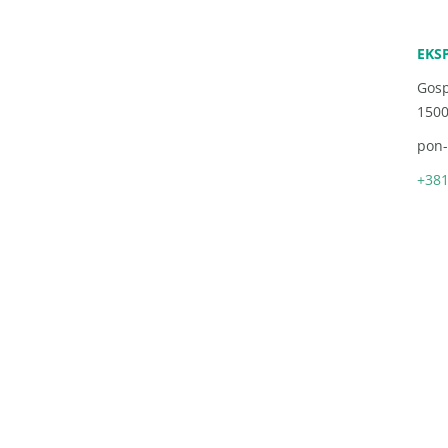
EKS
Gosp
1500
pon-
+381