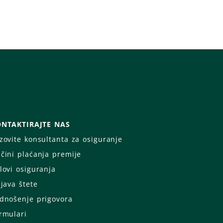
NTAKTIRAJTE NAS
zovite konsultanta za osiguranje
čini plaćanja premije
lovi osiguranja
ijava štete
dnošenje prigovora
rmulari