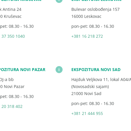
k Antina 24
Bulevar oslobođenja 157
0 Kruševac
16000 Leskovac
pet: 08.30 - 16.30
pon-pet: 08.30 - 16.30
 37 350 1040
+381 16 218 272
POZITURA NOVI PAZAR
EKSPOZITURA NOVI SAD
i
OJ-a bb
Hajduk Veljkova 11, lokal A04/
0 Novi Pazar
(Novosadski sajam)
21000 Novi Sad
pet: 08.30 - 16.30
pon-pet: 08.30 - 16.30
 20 318 402
+381 21 444 955