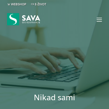
WEBSHOP
E-ŽIVOT
Nikad sami