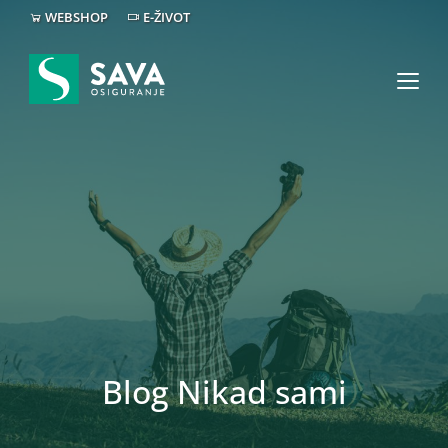
WEBSHOP
E-ŽIVOT
Blog Nikad sami