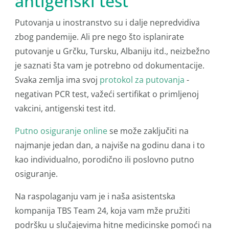
antigenski test
Putovanja u inostranstvo su i dalje nepredvidiva
zbog pandemije. Ali pre nego što isplanirate
putovanje u Grčku, Tursku, Albaniju itd., neizbežno
je saznati šta vam je potrebno od dokumentacije.
Svaka zemlja ima svoj
protokol za putovanja
-
negativan PCR test, važeći sertifikat o primljenoj
vakcini, antigenski test itd.
Putno osiguranje online
se može zaključiti na
najmanje jedan dan, a najviše na godinu dana i to
kao individualno, porodično ili poslovno putno
osiguranje.
Na raspolaganju vam je i naša asistentska
kompanija TBS Team 24, koja vam mže pružiti
podršku u slučajevima hitne medicinske pomoći na