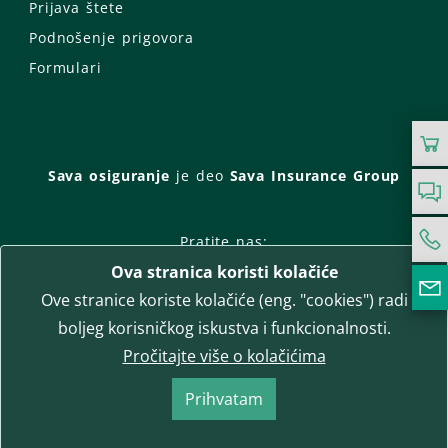
Prijava štete
Podnošenje prigovora
Formulari
Sava osiguranje
je deo
Sava Insurance Group
Pratite nas:
Ova stranica koristi kolačiće
Facebook
Instagram
Ove stranice koriste kolačiće (eng. "cookies") radi
LinkedIn
Twitter
YouTube
boljeg korisničkog iskustva i funkcionalnosti.
WhatsApp
Pročitajte više o kolačićima
T-media d.o.o.
| napredne komunikacije
Prihvatam