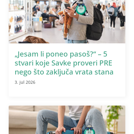
„Jesam li poneo pasoš?“ – 5
stvari koje Savke proveri PRE
nego što zaključa vrata stana
3. jul 2026