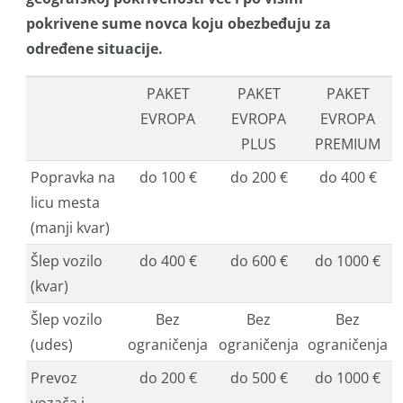
pokrivene sume novca koju obezbeđuju za
određene situacije.
PAKET
PAKET
PAKET
EVROPA
EVROPA
EVROPA
PLUS
PREMIUM
Popravka na
do 100 €
do 200 €
do 400 €
licu mesta
(manji kvar)
Šlep vozilo
do 400 €
do 600 €
do 1000 €
(kvar)
Šlep vozilo
Bez
Bez
Bez
(udes)
ograničenja
ograničenja
ograničenja
Prevoz
do 200 €
do 500 €
do 1000 €