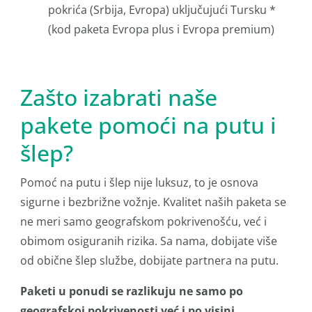
pokrića (Srbija, Evropa) uključujući Tursku *
(kod paketa Evropa plus i Evropa premium)
Zašto izabrati naše
pakete pomoći na putu i
šlep?
Pomoć na putu i šlep nije luksuz, to je osnova
sigurne i bezbrižne vožnje. Kvalitet naših paketa se
ne meri samo geografskom pokrivenošću, već i
obimom osiguranih rizika. Sa nama, dobijate više
od obične šlep službe, dobijate partnera na putu.
Paketi u ponudi se razlikuju ne samo po
geografskoj pokrivenosti već i po visini