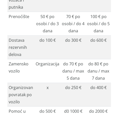
vozača i
putnika
Prenoćište
50 € po
70 € po
100 € po
osobi / do 3
osobi / do 4
osobi / do 5
dana
dana
dana
Dostava
do 100 €
do 300 €
do 600 €
rezervnih
delova
Zamensko
Organizacija
do 70 € po
do 80 € po
vozilo
danu / max
danu / max
5 dana
7 dana
Organizovan
x
do 250 €
do 400 €
povratak po
vozilo
Pomoć u
do 500 €
d0 1000 €
do 2000 €