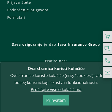
Prijava štete
Podnošenje prigovora
Formulari
Sava osiguranje
je deo
Sava Insurance Group
Pratite nas:
Ova stranica koristi kolačiće
Facebook
Instagram
Ove stranice koriste kolačiće (eng. "cookies") radi
LinkedIn
Twitter
YouTube
boljeg korisničkog iskustva i funkcionalnosti.
WhatsApp
Pročitajte više o kolačićima
T-media d.o.o.
| napredne komunikacije
Prihvatam