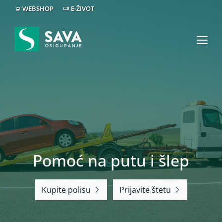
WEBSHOP
E-ŽIVOT
Pomoć na putu i šlep
Kupite polisu
Prijavite štetu