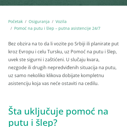
Početak
Osiguranja
Vozila
Pomoć na putu i šlep – putna asistencije 24/7
Bez obzira na to da li vozite po Srbiji ili planirate put
kroz Evropu i celu Tursku, uz Pomoć na putu i šlep,
uvek ste sigurni i zaštićeni. U slučaju kvara,
nezgode ili drugih nepredviđenih situacija na putu,
uz samo nekoliko klikova dobijate kompletnu
asistenciju koja vas neće ostaviti na cedilu.
Šta uključuje pomoć na
putu i šlep?