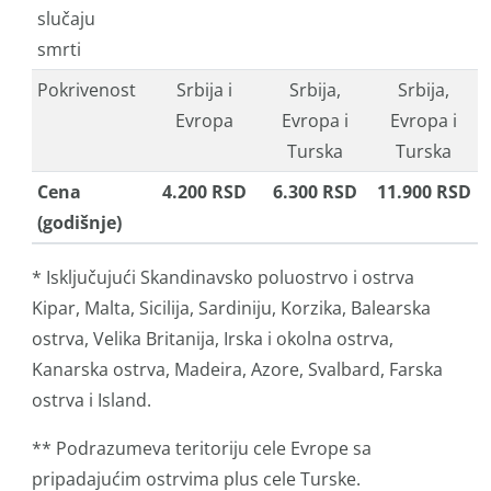
slučaju
smrti
Pokrivenost
Srbija i
Srbija,
Srbija,
Evropa
Evropa i
Evropa i
Turska
Turska
Cena
4.200 RSD
6.300 RSD
11.900 RSD
(godišnje)
* Isključujući Skandinavsko poluostrvo i ostrva
Kipar, Malta, Sicilija, Sardiniju, Korzika, Balearska
ostrva, Velika Britanija, Irska i okolna ostrva,
Kanarska ostrva, Madeira, Azore, Svalbard, Farska
ostrva i Island.
** Podrazumeva teritoriju cele Evrope sa
pripadajućim ostrvima plus cele Turske.