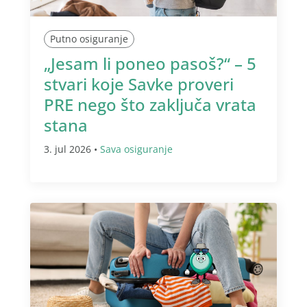
Putno osiguranje
„Jesam li poneo pasoš?“ – 5
stvari koje Savke proveri
PRE nego što zaključa vrata
stana
3. jul 2026 •
Sava osiguranje