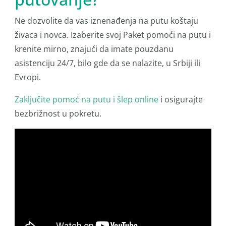
Ne dozvolite da vas iznenađenja na putu koštaju
živaca i novca. Izaberite svoj Paket pomoći na putu i
krenite mirno, znajući da imate pouzdanu
asistenciju 24/7, bilo gde da se nalazite, u Srbiji ili
Evropi.
Zaključite pomoć na putu i šlep online
i osigurajte
bezbrižnost u pokretu.