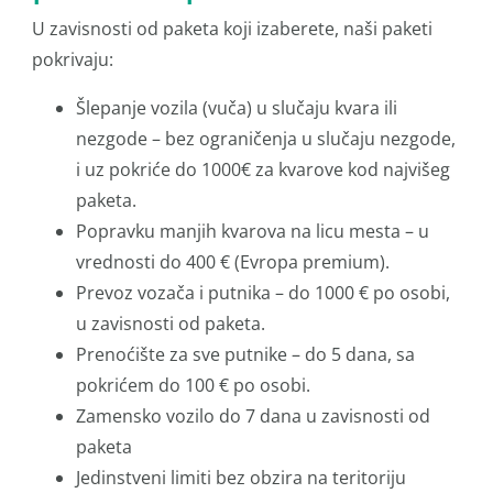
U zavisnosti od paketa koji izaberete, naši paketi
pokrivaju:
Šlepanje vozila (vuča) u slučaju kvara ili
nezgode – bez ograničenja u slučaju nezgode,
i uz pokriće do 1000€ za kvarove kod najvišeg
paketa.
Popravku manjih kvarova na licu mesta – u
vrednosti do 400 € (Evropa premium).
Prevoz vozača i putnika – do 1000 € po osobi,
u zavisnosti od paketa.
Prenoćište za sve putnike – do 5 dana, sa
pokrićem do 100 € po osobi.
Zamensko vozilo do 7 dana u zavisnosti od
paketa
Jedinstveni limiti bez obzira na teritoriju