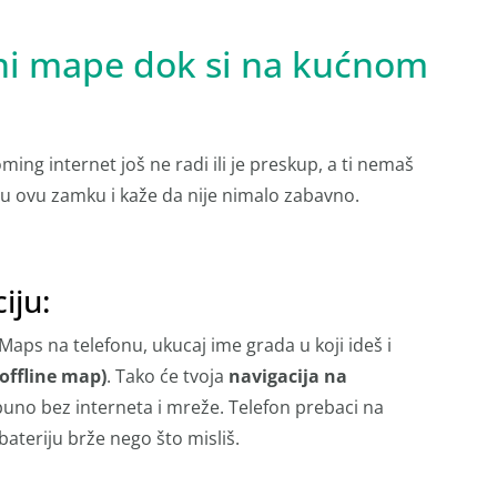
kini mape dok si na kućnom
ng internet još ne radi ili je preskup, a ti nemaš
 u ovu zamku i kaže da nije nimalo zabavno.
iju:
aps na telefonu, ukucaj ime grada u koji ideš i
offline map)
. Tako će tvoja
navigacija na
tpuno bez interneta i mreže. Telefon prebaci na
 bateriju brže nego što misliš.