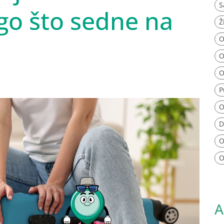
S
go što sedne na
Ž
O
O
O
P
O
D
O
O
A