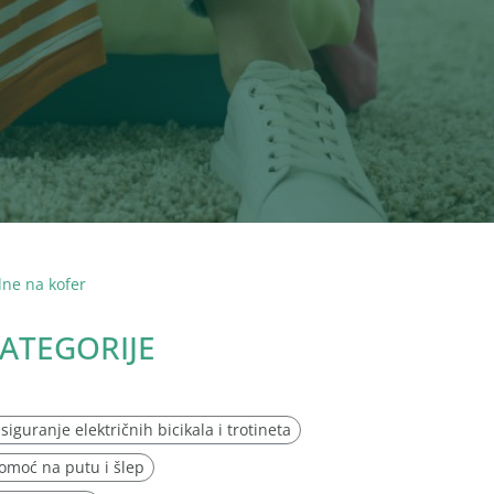
edne na kofer
ATEGORIJE
siguranje električnih bicikala i trotineta
omoć na putu i šlep