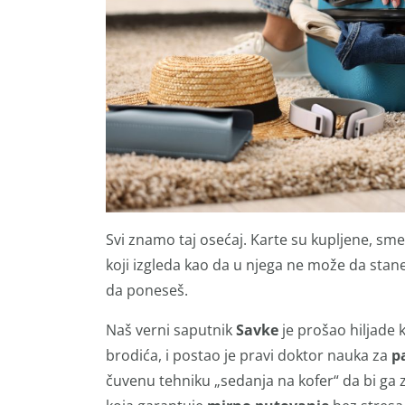
Svi znamo taj osećaj. Karte su kupljene, smeš
koji izgleda kao da u njega ne može da stane
da poneseš.
Naš verni saputnik
Savke
je prošao hiljade 
brodića, i postao je pravi doktor nauka za
p
čuvenu tehniku „sedanja na kofer“ da bi ga 