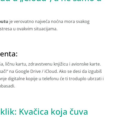
putu
je verovatno najveća noćna mora svakog
 stresa u ovakvim situacijama.
enta:
, ličnu kartu, zdravstvenu knjižicu i avionske karte.
okači“ na Google Drive / iCloud. Ako se desi da izgubiš
nje digitalne kopije u telefonu će ti troduplo ubrzati i
mbasadi.
klik: Kvačica koja čuva