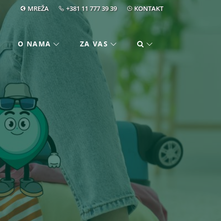
MREŽA
+381 11 777 39 39
KONTAKT
O NAMA
ZA VAS