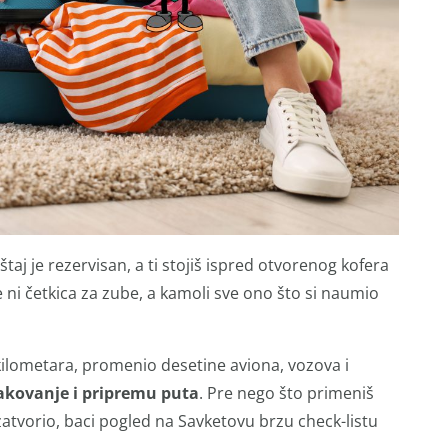
taj je rezervisan, a ti stojiš ispred otvorenog kofera
 ni četkica za zube, a kamoli sve ono što si naumio
kilometara, promenio desetine aviona, vozova i
akovanje i pripremu puta
. Pre nego što primeniš
zatvorio, baci pogled na Savketovu brzu check-listu