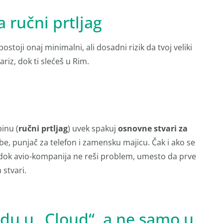
a ručni prtljag
postoji onaj minimalni, ali dosadni rizik da tvoj veliki
riz, dok ti slećeš u Rim.
:
inu (
ručni prtljag
) uvek spakuj
osnovne stvari za
ube, punjač za telefon i zamensku majicu. Čak i ako se
 dok avio-kompanija ne reši problem, umesto da prve
stvari.
du u „Cloud“, a ne samo u