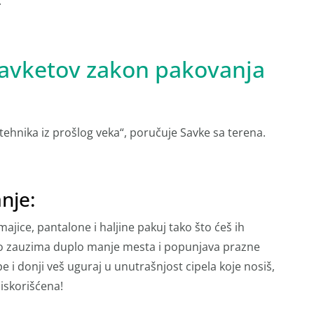
.
Savketov zakon pakovanja
 tehnika iz prošlog veka“, poručuje Savke sa terena.
nje:
 majice, pantalone i haljine pakuj tako što ćeš ih
o zauzima duplo manje mesta i popunjava prazne
e i donji veš uguraj u unutrašnjost cipela koje nosiš,
iskorišćena!