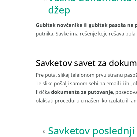
džep
Gubitak novčanika
ili
gubitak pasoša na 
putnika. Savke ima rešenje koje rešava pola
Savketov savet za dokum
Pre puta, slikaj telefonom prvu stranu pasoša
Te slike pošalji samom sebi na email ili ih „
fizička
dokumenta za putovanje
, posedova
olakšati proceduru u našem konzulatu ili a
Savketov poslednji 