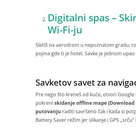
Digitalni spas – S
Wi-Fi-ju
Sletiš na aerodrom u nepoznatom gradu, romi
pojma gde ti je hotel. Savke je jednom upao
Savketov savet za navigac
Pre nego što kreneš od kuće, otvori Google M
pokreni
skidanje offline mape (Download 
putovanju
raditi savršeno čak i kada si po
Battery Saver režim jer slikanje i GPS „srču“