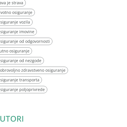
ava je strava
ivotno osiguranje
siguranje vozila
siguranje imovine
siguranje od odgovornosti
utno osiguranje
siguranje od nezgode
obrovoljno zdravstveno osiguranje
siguranje transporta
siguranje poljoprivrede
UTORI