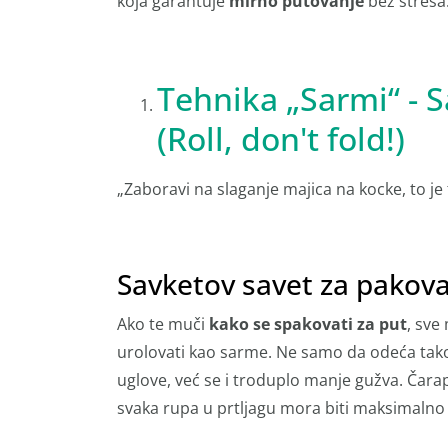
koja garantuje
mirno putovanje
bez stresa
Tehnika „Sarmi“ - 
(Roll, don't fold!)
„Zaboravi na slaganje majica na kocke, to je
Savketov savet za pakova
Ako te muči
kako se spakovati za put
, sve
urolovati kao sarme. Ne samo da odeća tak
uglove, već se i troduplo manje gužva. Čarap
svaka rupa u prtljagu mora biti maksimalno 