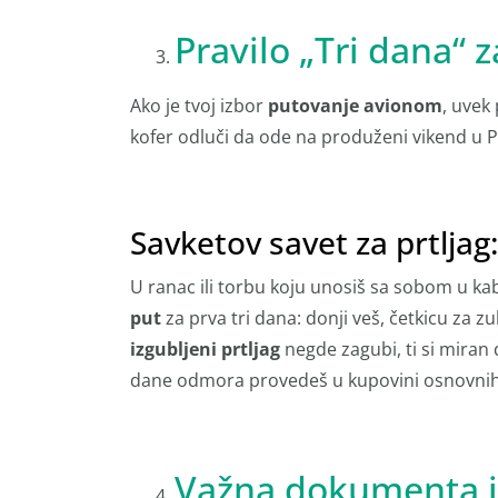
Pravilo „Tri dana“ z
Ako je tvoj izbor
putovanje avionom
, uvek 
kofer odluči da ode na produženi vikend u Pa
Savketov savet za prtljag
U ranac ili torbu koju unosiš sa sobom u kab
put
za prva tri dana: donji veš, četkicu za z
izgubljeni prtljag
negde zagubi, ti si miran
dane odmora provedeš u kupovini osnovnih 
Važna dokumenta i