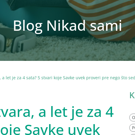
Blog Nikad sami
 a let je za 4 sata? 5 stvari koje Savke uvek proveri pre nego što s
K
vara, a let je za 4
O
 koje Savke uvek
P