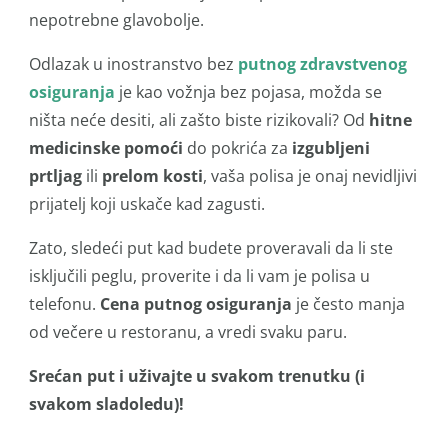
nepotrebne glavobolje.
Odlazak u inostranstvo bez
putnog zdravstvenog
osiguranja
je kao vožnja bez pojasa, možda se
ništa neće desiti, ali zašto biste rizikovali? Od
hitne
medicinske pomoći
do pokrića za
izgubljeni
prtljag
ili
prelom kosti
, vaša polisa je onaj nevidljivi
prijatelj koji uskače kad zagusti.
Zato, sledeći put kad budete proveravali da li ste
isključili peglu, proverite i da li vam je polisa u
telefonu.
Cena putnog osiguranja
je često manja
od večere u restoranu, a vredi svaku paru.
Srećan put i uživajte u svakom trenutku (i
svakom sladoledu)!