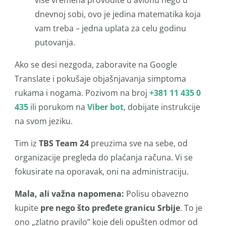
više vremena provodite u avionu nego u
dnevnoj sobi, ovo je jedina matematika koja
vam treba – jedna uplata za celu godinu
putovanja.
Ako se desi nezgoda, zaboravite na Google
Translate i pokušaje objašnjavanja simptoma
rukama i nogama. Pozivom na broj
+381 11 435 0
435
ili porukom na
Viber bot
, dobijate instrukcije
na svom jeziku.
Tim iz
TBS Team 24
preuzima sve na sebe, od
organizacije pregleda do plaćanja računa. Vi se
fokusirate na oporavak, oni na administraciju.
Mala, ali važna napomena:
Polisu obavezno
kupite
pre nego što pređete granicu Srbije
. To je
ono „zlatno pravilo” koje deli opušten odmor od