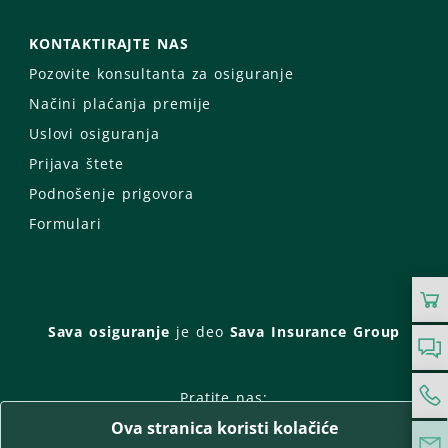
KONTAKTIRAJTE NAS
Pozovite konsultanta za osiguranje
Načini plaćanja premije
Uslovi osiguranja
Prijava štete
Podnošenje prigovora
Formulari
Sava osiguranje
je deo
Sava Insurance Group
Pratite nas:
Ova stranica koristi kolačiće
Facebook
Instagram