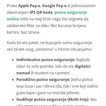
Preko
Apple Pay-a
,
Google Pay-a
ili jednostavnim
skeniranjem
IPS QR koda
,
putno osiguranje
online
stiže na mejl brže nego što stignete da
odaberete filter za sliku. Bez kucanja brojeva
kartice, bez stresa.
Kada birate paket, ne kupujete samo osiguranje,
već birate svog „asistenta“ u hitnim situacijama:
Individualno putno osiguranje:
Najbolji
izbor za solo putnike, bilo da ste
digitalni
nomad
ili student na razmeni.
Porodično putno osiguranje:
Jedna polisa
koja čuva i vas i klince (da, čak i one koji stalno
gube kape i gaze na morske ježeve).
Godišnje putno osiguranje (Multi-trip):
Ako