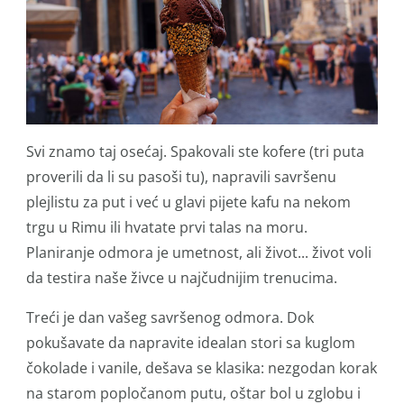
Svi znamo taj osećaj. Spakovali ste kofere (tri puta
proverili da li su pasoši tu), napravili savršenu
plejlistu za put i već u glavi pijete kafu na nekom
trgu u Rimu ili hvatate prvi talas na moru.
Planiranje odmora je umetnost, ali život... život voli
da testira naše živce u najčudnijim trenucima.
Treći je dan vašeg savršenog odmora. Dok
pokušavate da napravite idealan stori sa kuglom
čokolade i vanile, dešava se klasika: nezgodan korak
na starom popločanom putu, oštar bol u zglobu i