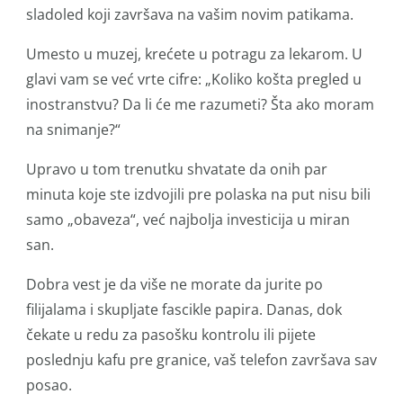
sladoled koji završava na vašim novim patikama.
Umesto u muzej, krećete u potragu za lekarom. U
glavi vam se već vrte cifre: „Koliko košta pregled u
inostranstvu? Da li će me razumeti? Šta ako moram
na snimanje?“
Upravo u tom trenutku shvatate da onih par
minuta koje ste izdvojili pre polaska na put nisu bili
samo „obaveza“, već najbolja investicija u miran
san.
Dobra vest je da više ne morate da jurite po
filijalama i skupljate fascikle papira. Danas, dok
čekate u redu za pasošku kontrolu ili pijete
poslednju kafu pre granice, vaš telefon završava sav
posao.