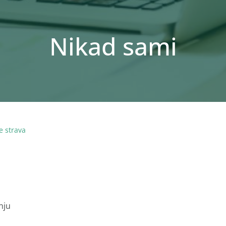
Nikad sami
e strava
nju