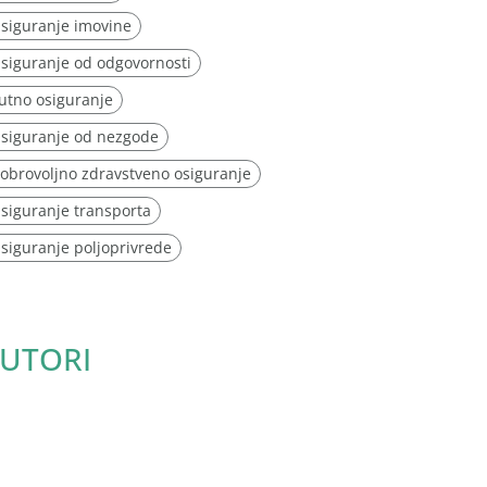
siguranje imovine
siguranje od odgovornosti
utno osiguranje
siguranje od nezgode
obrovoljno zdravstveno osiguranje
siguranje transporta
siguranje poljoprivrede
UTORI