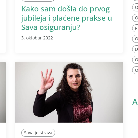
Kako sam došla do prvog
O
jubileja i plaćene prakse u
O
Sava osiguranju?
P
3. oktobar 2022
O
D
O
O
A
Sava je strava