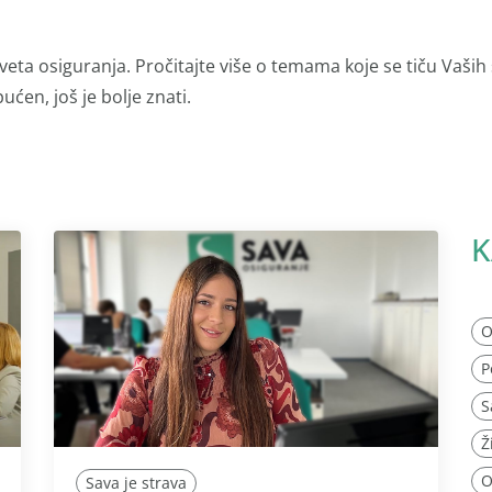
veta osiguranja. Pročitajte više o temama koje se tiču Vaših
ućen, još je bolje znati.
K
O
P
S
Ž
O
Sava je strava