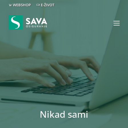
WEBSHOP
E-ŽIVOT
Nikad sami