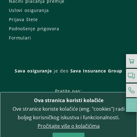
Načini plaćanja premije
Uslovi osiguranja
Prijava štete
Podnošenje prigovora
Formulari
Sava osiguranje
je deo
Sava Insurance Group
Pratite nas:
Ova stranica koristi kolačiće
Facebook
Instagram
Ove stranice koriste kolačiće (eng. "cookies") radi
LinkedIn
Twitter
YouTube
boljeg korisničkog iskustva i funkcionalnosti.
WhatsApp
Pročitajte više o kolačićima
T-media d.o.o.
| napredne komunikacije