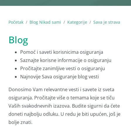
Početak
Blog Nikad sami
Kategorije
Sava je strava
Blog
Pomoć i saveti korisnicima osiguranja
Saznajte korisne informacije o osiguranju
Pročitajte zanimljive vesti o osiguranju
Najnovije Sava osiguranje blog vesti
Donosimo Vam relevantne vesti i savete iz sveta
osiguranja. Pročitajte više o temama koje se tiču
Vaših svakodnevnih izazova. Budite sigurni da ćete
doneti najbolju odluku. U redu je biti upućen, još je
bolje znati.