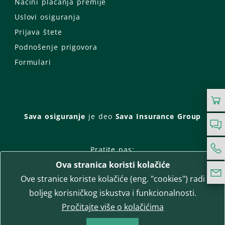
Načini plaćanja premije
Uslovi osiguranja
Prijava štete
Podnošenje prigovora
Formulari
Sava osiguranje
je deo
Sava Insurance Group
Pratite nas:
Ova stranica koristi kolačiće
Facebook
Instagram
Ove stranice koriste kolačiće (eng. "cookies") radi
LinkedIn
Twitter
YouTube
boljeg korisničkog iskustva i funkcionalnosti.
WhatsApp
Pročitajte više o kolačićima
T-media d.o.o.
| napredne komunikacije