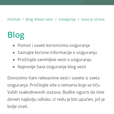
Početak
Blog Nikad sami
Kategorije
Sava je strava
Blog
Pomoć i saveti korisnicima osiguranja
Saznajte korisne informacije o osiguranju
Pročitajte zanimljive vesti o osiguranju
Najnovije Sava osiguranje blog vesti
Donosimo Vam relevantne vesti i savete iz sveta
osiguranja. Pročitajte više o temama koje se tiču
Vaših svakodnevnih izazova. Budite sigurni da ćete
doneti najbolju odluku. U redu je biti upućen, još je
bolje znati.