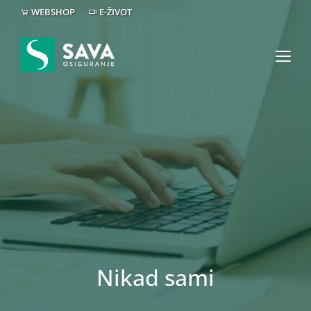
WEBSHOP
E-ŽIVOT
Nikad sami