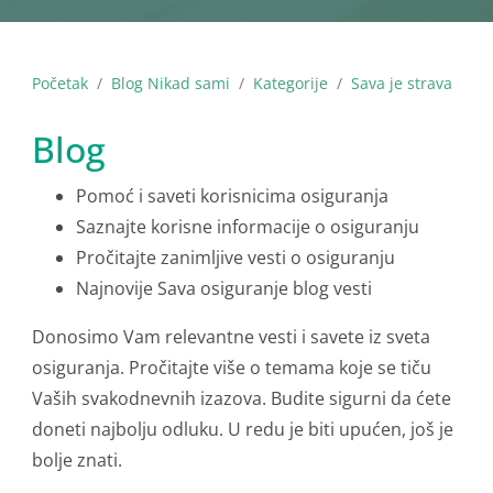
Početak
Blog Nikad sami
Kategorije
Sava je strava
Blog
Pomoć i saveti korisnicima osiguranja
Saznajte korisne informacije o osiguranju
Pročitajte zanimljive vesti o osiguranju
Najnovije Sava osiguranje blog vesti
Donosimo Vam relevantne vesti i savete iz sveta
osiguranja. Pročitajte više o temama koje se tiču
Vaših svakodnevnih izazova. Budite sigurni da ćete
doneti najbolju odluku. U redu je biti upućen, još je
bolje znati.