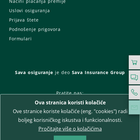
Načini plaćanja premije
Uslovi osiguranja
Prijava štete
Podnošenje prigovora
Formulari
Sava osiguranje
je deo
Sava Insurance Group
Pratite nas:
Ova stranica koristi kolačiće
Facebook
Instagram
Ove stranice koriste kolačiće (eng. "cookies") radi
LinkedIn
Twitter
YouTube
boljeg korisničkog iskustva i funkcionalnosti.
WhatsApp
Pročitajte više o kolačićima
T-media d.o.o.
| napredne komunikacije