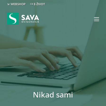
WEBSHOP
E-ŽIVOT
Nikad sami