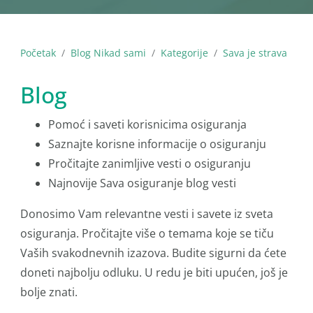
Početak
Blog Nikad sami
Kategorije
Sava je strava
Blog
Pomoć i saveti korisnicima osiguranja
Saznajte korisne informacije o osiguranju
Pročitajte zanimljive vesti o osiguranju
Najnovije Sava osiguranje blog vesti
Donosimo Vam relevantne vesti i savete iz sveta
osiguranja. Pročitajte više o temama koje se tiču
Vaših svakodnevnih izazova. Budite sigurni da ćete
doneti najbolju odluku. U redu je biti upućen, još je
bolje znati.