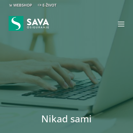
WEBSHOP
E-ŽIVOT
Nikad sami