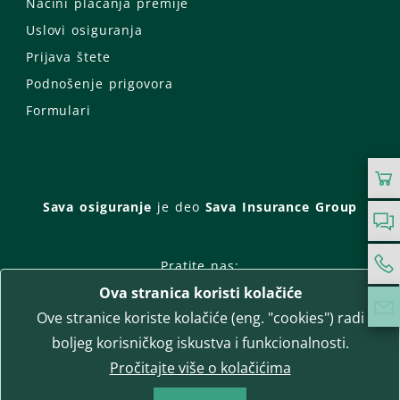
Načini plaćanja premije
Uslovi osiguranja
Prijava štete
Podnošenje prigovora
Formulari
Sava osiguranje
je deo
Sava Insurance Group
Pratite nas:
Ova stranica koristi kolačiće
Facebook
Instagram
Ove stranice koriste kolačiće (eng. "cookies") radi
LinkedIn
Twitter
YouTube
boljeg korisničkog iskustva i funkcionalnosti.
WhatsApp
Pročitajte više o kolačićima
T-media d.o.o.
| napredne komunikacije