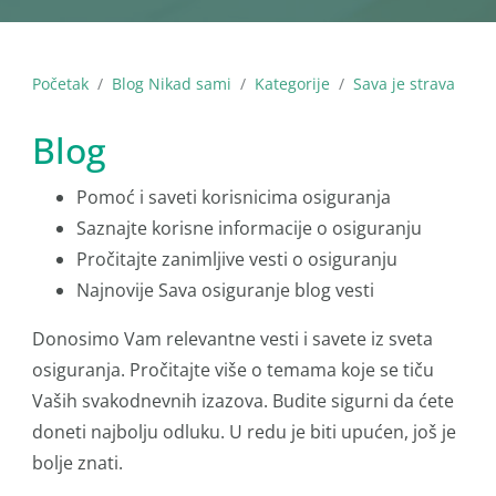
Početak
Blog Nikad sami
Kategorije
Sava je strava
Blog
Pomoć i saveti korisnicima osiguranja
Saznajte korisne informacije o osiguranju
Pročitajte zanimljive vesti o osiguranju
Najnovije Sava osiguranje blog vesti
Donosimo Vam relevantne vesti i savete iz sveta
osiguranja. Pročitajte više o temama koje se tiču
Vaših svakodnevnih izazova. Budite sigurni da ćete
doneti najbolju odluku. U redu je biti upućen, još je
bolje znati.