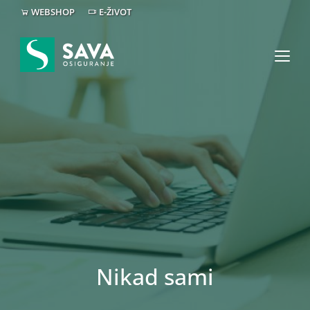
WEBSHOP
E-ŽIVOT
Nikad sami