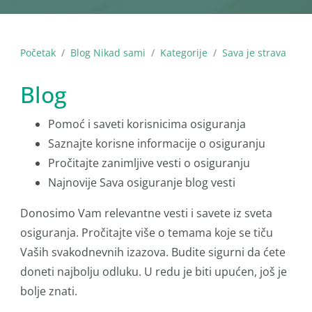
Početak
Blog Nikad sami
Kategorije
Sava je strava
Blog
Pomoć i saveti korisnicima osiguranja
Saznajte korisne informacije o osiguranju
Pročitajte zanimljive vesti o osiguranju
Najnovije Sava osiguranje blog vesti
Donosimo Vam relevantne vesti i savete iz sveta
osiguranja. Pročitajte više o temama koje se tiču
Vaših svakodnevnih izazova. Budite sigurni da ćete
doneti najbolju odluku. U redu je biti upućen, još je
bolje znati.