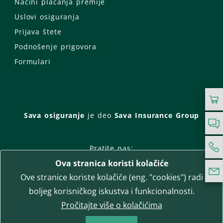
Načini plaćanja premije
Uslovi osiguranja
Prijava štete
Podnošenje prigovora
Formulari
Sava osiguranje
je deo
Sava Insurance Group
Pratite nas:
Ova stranica koristi kolačiće
Facebook
Instagram
Ove stranice koriste kolačiće (eng. "cookies") radi
LinkedIn
Twitter
YouTube
boljeg korisničkog iskustva i funkcionalnosti.
WhatsApp
Pročitajte više o kolačićima
T-media d.o.o.
| napredne komunikacije