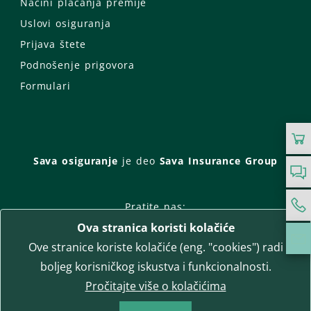
Načini plaćanja premije
Uslovi osiguranja
Prijava štete
Podnošenje prigovora
Formulari
Sava osiguranje
je deo
Sava Insurance Group
Pratite nas:
Ova stranica koristi kolačiće
Facebook
Instagram
Ove stranice koriste kolačiće (eng. "cookies") radi
LinkedIn
Twitter
YouTube
boljeg korisničkog iskustva i funkcionalnosti.
WhatsApp
Pročitajte više o kolačićima
T-media d.o.o.
| napredne komunikacije