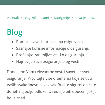
Početak
Blog Nikad sami
Kategorije
Sava je strava
Blog
Pomoć i saveti korisnicima osiguranja
Saznajte korisne informacije o osiguranju
Pročitajte zanimljive vesti o osiguranju
Najnovije Sava osiguranje blog vesti
Donosimo Vam relevantne vesti i savete iz sveta
osiguranja. Pročitajte više o temama koje se tiču
Vaših svakodnevnih izazova. Budite sigurni da ćete
doneti najbolju odluku. U redu je biti upućen, još je
bolje znati.