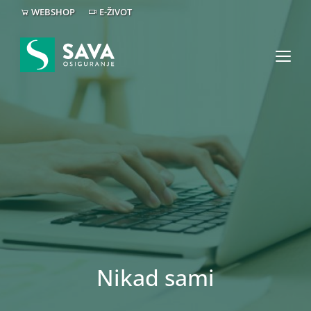
WEBSHOP
E-ŽIVOT
Nikad sami