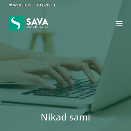
WEBSHOP
E-ŽIVOT
Nikad sami