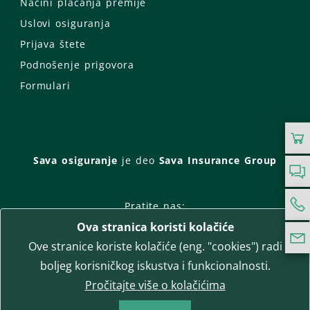
Načini plaćanja premije
Uslovi osiguranja
Prijava štete
Podnošenje prigovora
Formulari
Sava osiguranje
je deo
Sava Insurance Group
Pratite nas:
Ova stranica koristi kolačiće
Facebook
Instagram
Ove stranice koriste kolačiće (eng. "cookies") radi
LinkedIn
Twitter
YouTube
boljeg korisničkog iskustva i funkcionalnosti.
WhatsApp
Pročitajte više o kolačićima
T-media d.o.o.
| napredne komunikacije