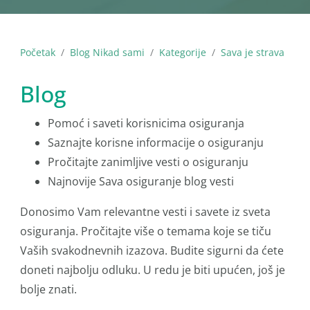
Početak
Blog Nikad sami
Kategorije
Sava je strava
Blog
Pomoć i saveti korisnicima osiguranja
Saznajte korisne informacije o osiguranju
Pročitajte zanimljive vesti o osiguranju
Najnovije Sava osiguranje blog vesti
Donosimo Vam relevantne vesti i savete iz sveta
osiguranja. Pročitajte više o temama koje se tiču
Vaših svakodnevnih izazova. Budite sigurni da ćete
doneti najbolju odluku. U redu je biti upućen, još je
bolje znati.