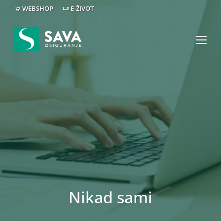
WEBSHOP
E-ŽIVOT
Nikad sami