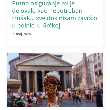
Putno osiguranje mi je
delovalo kao nepotreban
trošak… sve dok nisam završio
u bolnici u Grčkoj
7. maj 2026