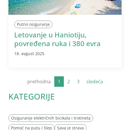
Putno osiguranje
Letovanje u Haniotiju,
povređena ruka i 380 evra
18. avgust 2025
prethodna
1
2
3
sledeća
KATEGORIJE
Osiguranje električnih bicikala i trotineta
Pomoć na putu i šlep
Sava je strava