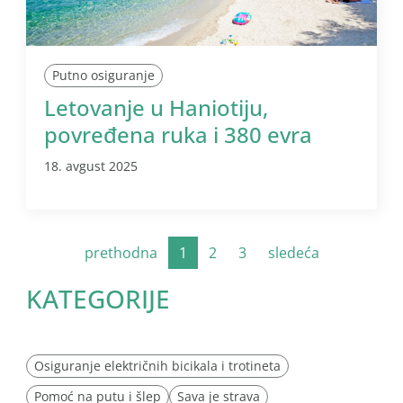
Putno osiguranje
Letovanje u Haniotiju,
povređena ruka i 380 evra
18. avgust 2025
prethodna
1
2
3
sledeća
KATEGORIJE
Osiguranje električnih bicikala i trotineta
Pomoć na putu i šlep
Sava je strava