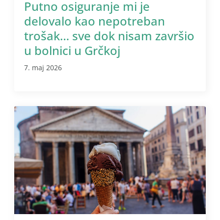
Putno osiguranje mi je
delovalo kao nepotreban
trošak… sve dok nisam završio
u bolnici u Grčkoj
7. maj 2026