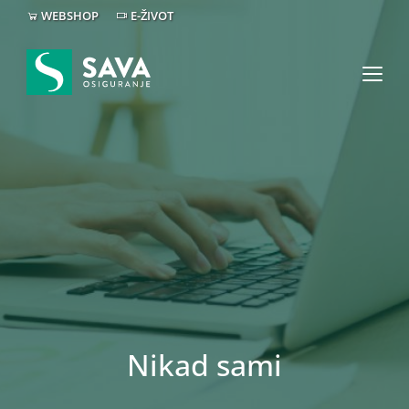
WEBSHOP
E-ŽIVOT
Nikad sami