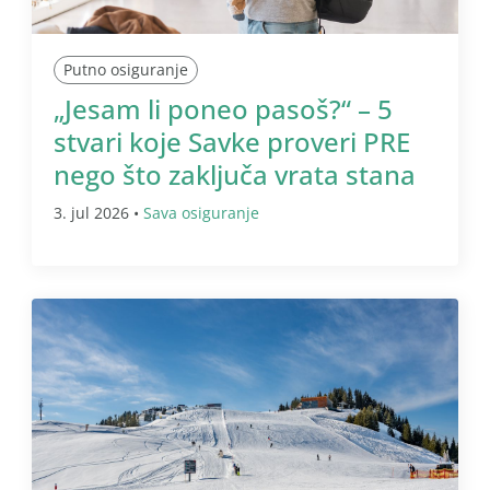
Putno osiguranje
„Jesam li poneo pasoš?“ – 5
stvari koje Savke proveri PRE
nego što zaključa vrata stana
3. jul 2026 •
Sava osiguranje