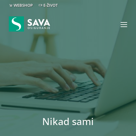
WEBSHOP
E-ŽIVOT
Nikad sami