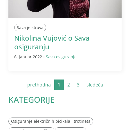
Sava je strava
Nikolina Vujović o Sava
osiguranju
6. januar 2022 •
Sava osiguranje
prethodna
1
2
3
sledeća
KATEGORIJE
Osiguranje električnih bicikala i trotineta