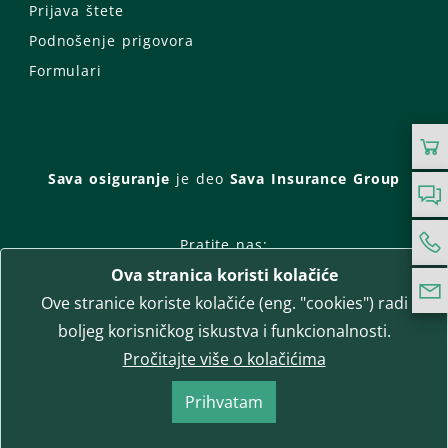
Prijava štete
Podnošenje prigovora
Formulari
Sava osiguranje
je deo
Sava Insurance Group
Pratite nas:
Ova stranica koristi kolačiće
Facebook
Instagram
Ove stranice koriste kolačiće (eng. "cookies") radi
LinkedIn
Twitter
YouTube
boljeg korisničkog iskustva i funkcionalnosti.
WhatsApp
Pročitajte više o kolačićima
T-media d.o.o.
| napredne komunikacije
Prihvatam