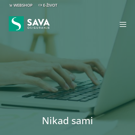
WEBSHOP
E-ŽIVOT
Nikad sami