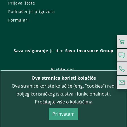
Prijava štete
Podnošenje prigovora
Formulari
Sava osiguranje
je deo
Sava Insurance Group
Pratite nas:
Ova stranica koristi kolačiće
Facebook
Instagram
Ove stranice koriste kolačiće (eng. "cookies") radi
LinkedIn
Twitter
YouTube
boljeg korisničkog iskustva i funkcionalnosti.
WhatsApp
Pročitajte više o kolačićima
T-media d.o.o.
| napredne komunikacije
Prihvatam