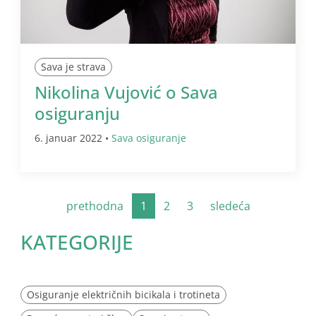
Sava je strava
Nikolina Vujović o Sava
osiguranju
6. januar 2022 •
Sava osiguranje
prethodna
1
2
3
sledeća
KATEGORIJE
Osiguranje električnih bicikala i trotineta