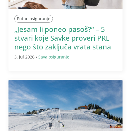
Putno osiguranje
„Jesam li poneo pasoš?“ – 5
stvari koje Savke proveri PRE
nego što zaključa vrata stana
3. jul 2026 •
Sava osiguranje