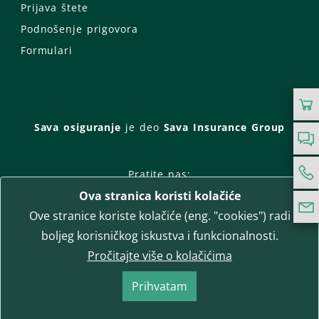
Prijava štete
Podnošenje prigovora
Formulari
Sava osiguranje
je deo
Sava Insurance Group
Pratite nas:
Ova stranica koristi kolačiće
Facebook
Instagram
Ove stranice koriste kolačiće (eng. "cookies") radi
LinkedIn
Twitter
YouTube
boljeg korisničkog iskustva i funkcionalnosti.
WhatsApp
Pročitajte više o kolačićima
T-media d.o.o.
| napredne komunikacije
Prihvatam