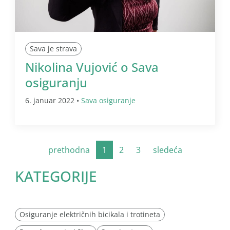
Sava je strava
Nikolina Vujović o Sava
osiguranju
6. januar 2022 •
Sava osiguranje
prethodna
1
2
3
sledeća
KATEGORIJE
Osiguranje električnih bicikala i trotineta