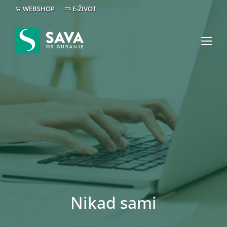
WEBSHOP
E-ŽIVOT
Nikad sami