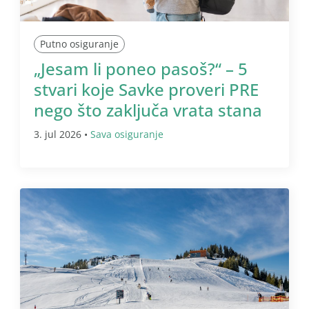
Putno osiguranje
„Jesam li poneo pasoš?“ – 5
stvari koje Savke proveri PRE
nego što zaključa vrata stana
3. jul 2026 •
Sava osiguranje