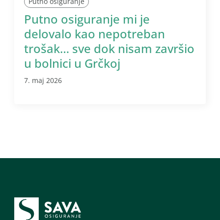
Putno osiguranje
Putno osiguranje mi je
delovalo kao nepotreban
trošak… sve dok nisam završio
u bolnici u Grčkoj
7. maj 2026