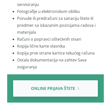
servisiranju
Fotografije u elektronskom obliku
Ponude ili predračuni za sanaciju štete ili
predmer sa iskazanim pozicijama radova i
materijala
Računi o popravci oštećenih stvari
Kopija lične karte vlasnika
Kopija prve strane kartice tekućeg računa
Ostala dokumentacija na zahtev Sava
osiguranja
ONLINE PRIJAVA ŠTETE