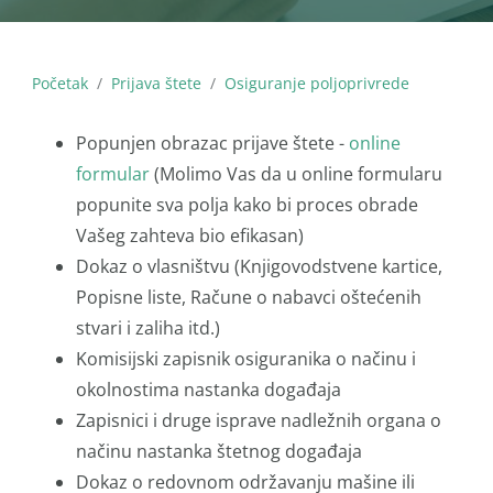
Početak
Prijava štete
Osiguranje poljoprivrede
Popunjen obrazac prijave štete -
online
formular
(
Molimo Vas da u online formularu
popunite sva polja kako bi proces obrade
Vašeg zahteva bio efikasan)
Dokaz o vlasništvu (Knjigovodstvene kartice,
Popisne liste, Račune o nabavci oštećenih
stvari i zaliha itd.)
Komisijski zapisnik osiguranika o načinu i
okolnostima nastanka događaja
Zapisnici i druge isprave nadležnih organa o
načinu nastanka štetnog događaja
Dokaz o redovnom održavanju mašine ili