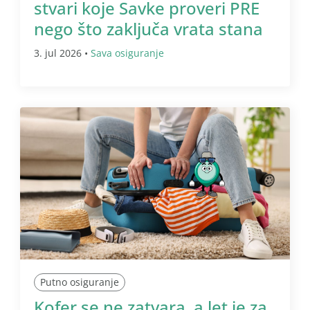
stvari koje Savke proveri PRE
nego što zaključa vrata stana
3. jul 2026 •
Sava osiguranje
Putno osiguranje
Kofer se ne zatvara, a let je za