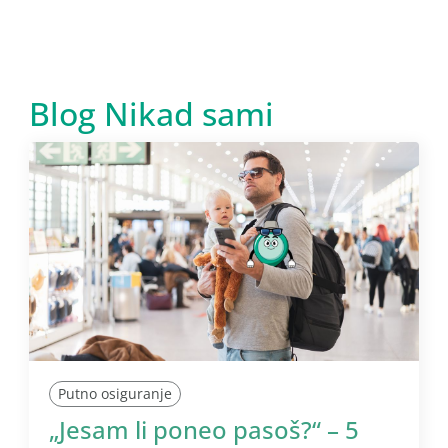
Blog Nikad sami
Putno osiguranje
„Jesam li poneo pasoš?“ – 5