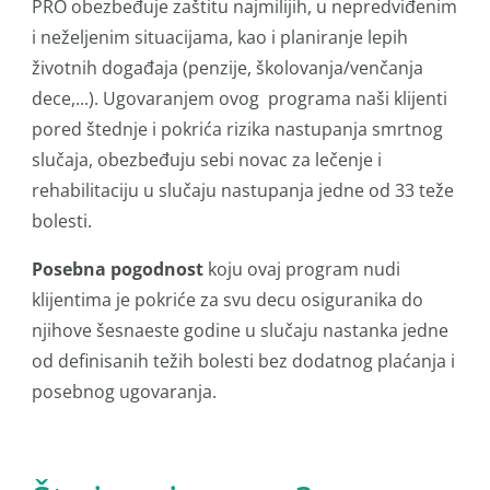
PRO obezbeđuje zaštitu najmilijih, u nepredviđenim
i neželjenim situacijama, kao i planiranje lepih
životnih događaja (penzije, školovanja/venčanja
dece,...). Ugovaranjem ovog programa naši klijenti
pored štednje i pokrića rizika nastupanja smrtnog
slučaja, obezbeđuju sebi novac za lečenje i
rehabilitaciju u slučaju nastupanja jedne od 33 teže
bolesti.
Posebna pogodnost
koju ovaj program nudi
klijentima je pokriće za svu decu osiguranika do
njihove šesnaeste godine u slučaju nastanka jedne
od definisanih težih bolesti bez dodatnog plaćanja i
posebnog ugovaranja.