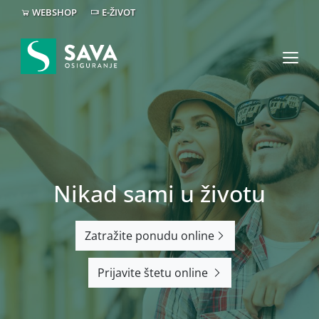
WEBSHOP
E-ŽIVOT
Nikad sami u životu
Zatražite ponudu online
Prijavite štetu online