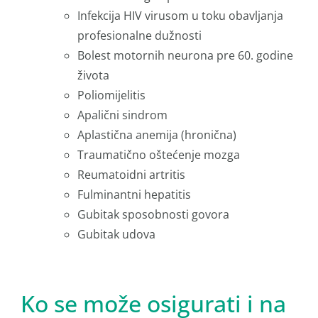
Infekcija HIV virusom u toku obavljanja
profesionalne dužnosti
Bolest motornih neurona pre 60. godine
života
Poliomijelitis
Apalični sindrom
Aplastična anemija (hronična)
Traumatično oštećenje mozga
Reumatoidni artritis
Fulminantni hepatitis
Gubitak sposobnosti govora
Gubitak udova
Ko se može osigurati i na