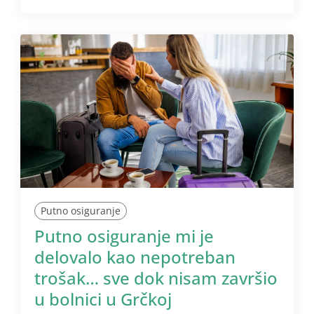
Putno osiguranje
Putno osiguranje mi je
delovalo kao nepotreban
trošak… sve dok nisam završio
u bolnici u Grčkoj