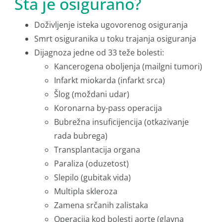
Šta je osigurano?
Doživljenje isteka ugovorenog osiguranja
Smrt osiguranika u toku trajanja osiguranja
Dijagnoza jedne od 33 teže bolesti:
Kancerogena oboljenja (mailgni tumori)
Infarkt miokarda (infarkt srca)
Šlog (moždani udar)
Koronarna by-pass operacija
Bubrežna insuﬁcijencija (otkazivanje
rada bubrega)
Transplantacija organa
Paraliza (oduzetost)
Slepilo (gubitak vida)
Multipla skleroza
Zamena srčanih zalistaka
Operacija kod bolesti aorte (glavna