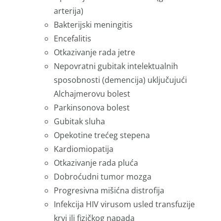
arterija)
Bakterijski meningitis
Encefalitis
Otkazivanje rada jetre
Nepovratni gubitak intelektualnih
sposobnosti (demencija) uključujući
Alchajmerovu bolest
Parkinsonova bolest
Gubitak sluha
Opekotine trećeg stepena
Kardiomiopatija
Otkazivanje rada pluća
Dobroćudni tumor mozga
Progresivna mišićna distroﬁja
Infekcija HIV virusom usled transfuzije
krvi ili ﬁzičkog napada