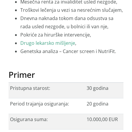
Mesečna renta za invaliditet usled nezgode,
Troškovi lečenja u vezi sa nesrećnim slučajem,
Dnevna naknada tokom dana odsustva sa
rada usled nezgode, u bolnici ili van nje,
Pokriće za hirurške intervencije,
Drugo lekarsko mišljenje
,
Genetska analiza – Cancer screen i NutriFit.
Primer
Pristupna starost:
30 godina
Period trajanja osiguranja:
20 godina
Osigurana suma:
10.000,00 EUR