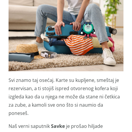
Svi znamo taj osećaj. Karte su kupljene, smeštaj je
rezervisan, a ti stojiš ispred otvorenog kofera koji
izgleda kao da u njega ne može da stane ni četkica
za zube, a kamoli sve ono što si naumio da
poneseš.
Naš verni saputnik
Savke
je prošao hiljade