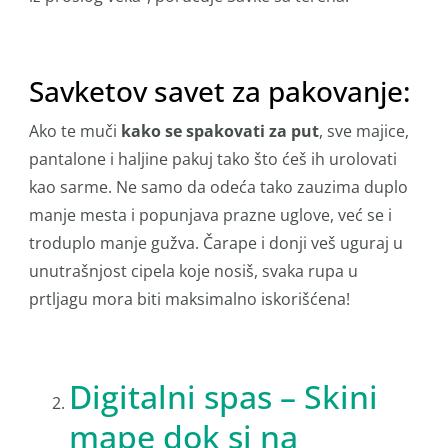
Savketov savet za pakovanje:
Ako te muči
kako se spakovati za put
, sve majice,
pantalone i haljine pakuj tako što ćeš ih urolovati
kao sarme. Ne samo da odeća tako zauzima duplo
manje mesta i popunjava prazne uglove, već se i
troduplo manje gužva. Čarape i donji veš uguraj u
unutrašnjost cipela koje nosiš, svaka rupa u
prtljagu mora biti maksimalno iskorišćena!
Digitalni spas – Skini
mape dok si na