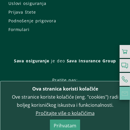
Uslovi osiguranja
Prijava štete
Podnošenje prigovora
Formulari
Sava osiguranje
je deo
Sava Insurance Group
Pratite nas:
Ova stranica koristi kolačiće
Facebook
Instagram
Ove stranice koriste kolačiće (eng. "cookies") radi
LinkedIn
Twitter
YouTube
boljeg korisničkog iskustva i funkcionalnosti.
WhatsApp
Pročitajte više o kolačićima
T-media d.o.o.
| napredne komunikacije
Prihvatam