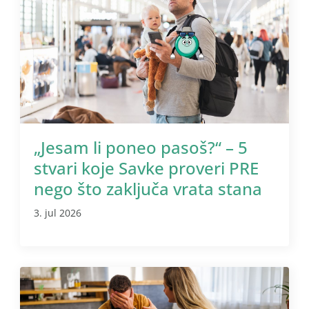
„Jesam li poneo pasoš?“ – 5
stvari koje Savke proveri PRE
nego što zaključa vrata stana
3. jul 2026