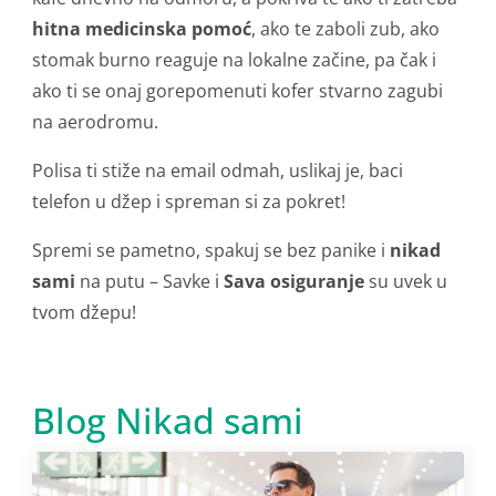
hitna medicinska pomoć
, ako te zaboli zub, ako
stomak burno reaguje na lokalne začine, pa čak i
ako ti se onaj gorepomenuti kofer stvarno zagubi
na aerodromu.
Polisa ti stiže na email odmah, uslikaj je, baci
telefon u džep i spreman si za pokret!
Spremi se pametno, spakuj se bez panike i
nikad
sami
na putu – Savke i
Sava osiguranje
su uvek u
tvom džepu!
Blog Nikad sami