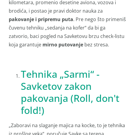
kilometara, promenio desetine aviona, vozova i
brodića, i postao je pravi doktor nauka za
pakovanje i pripremu puta
. Pre nego što primeniš
čuvenu tehniku „sedanja na kofer“ da bi ga
zatvorio, baci pogled na Savketovu brzu check-listu
koja garantuje
mirno putovanje
bez stresa.
Tehnika „Sarmi“ -
Savketov zakon
pakovanja (Roll, don't
fold!)
„Zaboravi na slaganje majica na kocke, to je tehnika
iz prošlog veka“, poručuje Savke sa terena.