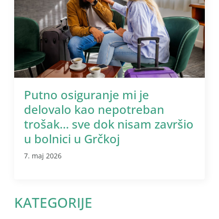
Putno osiguranje mi je
delovalo kao nepotreban
trošak… sve dok nisam završio
u bolnici u Grčkoj
7. maj 2026
KATEGORIJE