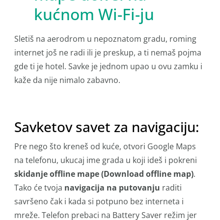
kućnom Wi-Fi-ju
Sletiš na aerodrom u nepoznatom gradu, roming
internet još ne radi ili je preskup, a ti nemaš pojma
gde ti je hotel. Savke je jednom upao u ovu zamku i
kaže da nije nimalo zabavno.
Savketov savet za navigaciju:
Pre nego što kreneš od kuće, otvori Google Maps
na telefonu, ukucaj ime grada u koji ideš i pokreni
skidanje offline mape (Download offline map)
.
Tako će tvoja
navigacija na putovanju
raditi
savršeno čak i kada si potpuno bez interneta i
mreže. Telefon prebaci na Battery Saver režim jer