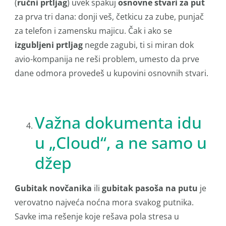
(
ručni prtljag
) uvek spakuj
osnovne stvari za put
za prva tri dana: donji veš, četkicu za zube, punjač
za telefon i zamensku majicu. Čak i ako se
izgubljeni prtljag
negde zagubi, ti si miran dok
avio-kompanija ne reši problem, umesto da prve
dane odmora provedeš u kupovini osnovnih stvari.
Važna dokumenta idu
u „Cloud“, a ne samo u
džep
Gubitak novčanika
ili
gubitak pasoša na putu
je
verovatno najveća noćna mora svakog putnika.
Savke ima rešenje koje rešava pola stresa u