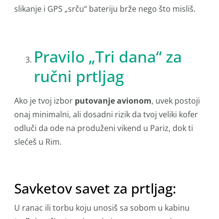
slikanje i GPS „srču“ bateriju brže nego što misliš.
Pravilo „Tri dana“ za
ručni prtljag
Ako je tvoj izbor
putovanje avionom
, uvek postoji
onaj minimalni, ali dosadni rizik da tvoj veliki kofer
odluči da ode na produženi vikend u Pariz, dok ti
slećeš u Rim.
Savketov savet za prtljag:
U ranac ili torbu koju unosiš sa sobom u kabinu