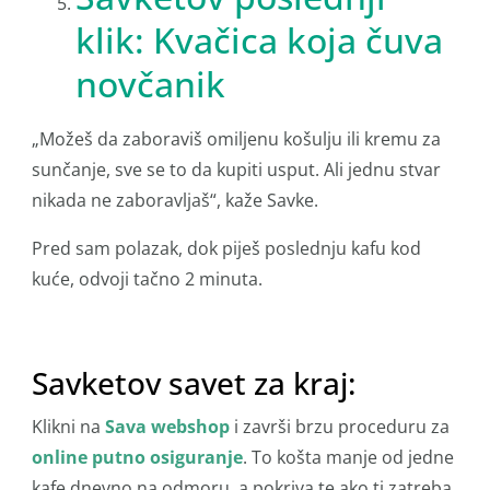
klik: Kvačica koja čuva
novčanik
„Možeš da zaboraviš omiljenu košulju ili kremu za
sunčanje, sve se to da kupiti usput. Ali jednu stvar
nikada ne zaboravljaš“, kaže Savke.
Pred sam polazak, dok piješ poslednju kafu kod
kuće, odvoji tačno 2 minuta.
Savketov savet za kraj:
Klikni na
Sava webshop
i završi brzu proceduru za
online putno osiguranje
. To košta manje od jedne
kafe dnevno na odmoru, a pokriva te ako ti zatreba