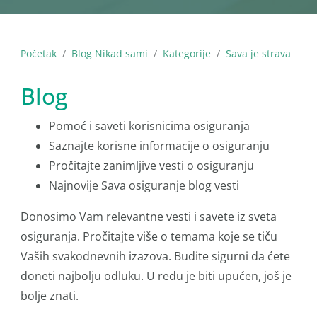
Početak
Blog Nikad sami
Kategorije
Sava je strava
Blog
Pomoć i saveti korisnicima osiguranja
Saznajte korisne informacije o osiguranju
Pročitajte zanimljive vesti o osiguranju
Najnovije Sava osiguranje blog vesti
Donosimo Vam relevantne vesti i savete iz sveta
osiguranja. Pročitajte više o temama koje se tiču
Vaših svakodnevnih izazova. Budite sigurni da ćete
doneti najbolju odluku. U redu je biti upućen, još je
bolje znati.