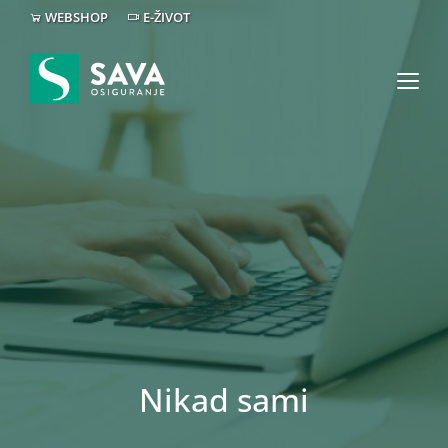
WEBSHOP
E-ŽIVOT
Nikad sami