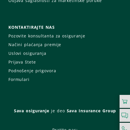
Odjava saglasnosti za marketinške poruke
KONTAKTIRAJTE NAS
Pozovite konsultanta za osiguranje
Načini plaćanja premije
Uslovi osiguranja
Prijava štete
Podnošenje prigovora
Formulari
Sava osiguranje
je deo
Sava Insurance Group
Pratite nas: