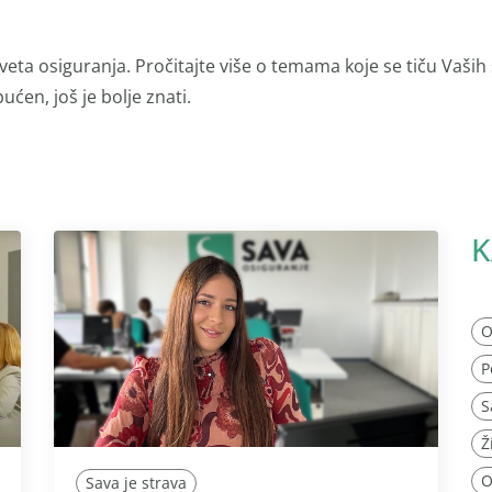
veta osiguranja. Pročitajte više o temama koje se tiču Vaših
ućen, još je bolje znati.
K
O
P
S
Ž
O
Sava je strava