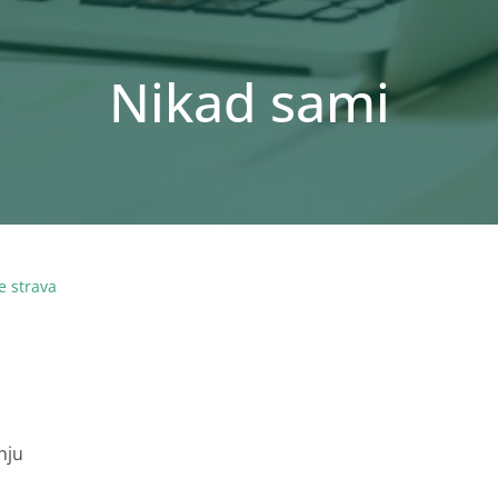
Nikad sami
e strava
nju