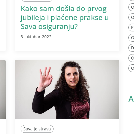
Kako sam došla do prvog
O
jubileja i plaćene prakse u
O
Sava osiguranju?
P
3. oktobar 2022
O
D
O
O
A
Sava je strava