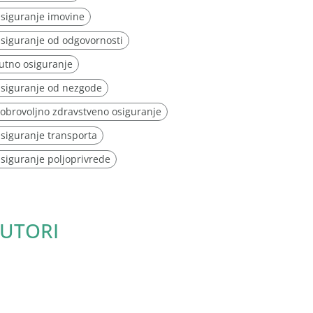
siguranje imovine
siguranje od odgovornosti
utno osiguranje
siguranje od nezgode
obrovoljno zdravstveno osiguranje
siguranje transporta
siguranje poljoprivrede
UTORI