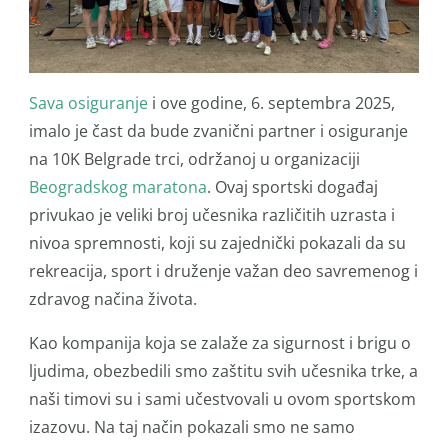
Sava osiguranje
i ove godine, 6. septembra 2025,
imalo je čast da bude zvanični partner i osiguranje
na 10K Belgrade trci, održanoj u organizaciji
Beogradskog maratona
. Ovaj sportski događaj
privukao je veliki broj učesnika različitih uzrasta i
nivoa spremnosti, koji su zajednički pokazali da su
rekreacija, sport i druženje važan deo savremenog i
zdravog načina života.
Kao kompanija koja se zalaže za sigurnost i brigu o
ljudima, obezbedili smo zaštitu svih učesnika trke, a
naši timovi su i sami učestvovali u ovom sportskom
izazovu. Na taj način pokazali smo ne samo