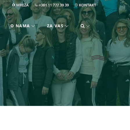
MREŽA
+381 11 777 39 39
KONTAKT
O NAMA
ZA VAS