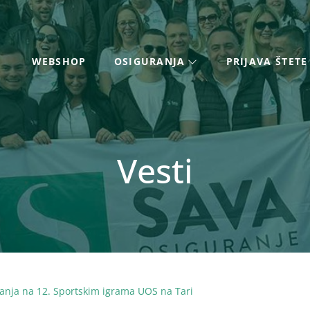
WEBSHOP
OSIGURANJA
PRIJAVA ŠTETE
Vesti
ranja na 12. Sportskim igrama UOS na Tari