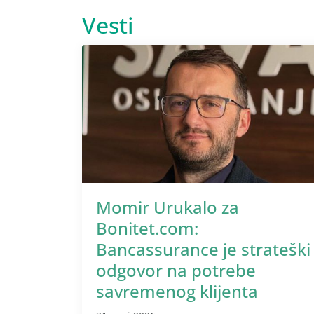
Vesti
Momir Urukalo za
Bonitet.com:
Bancassurance je strateški
odgovor na potrebe
savremenog klijenta