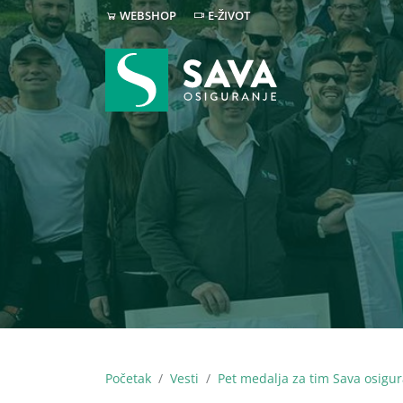
WEBSHOP
E-ŽIVOT
Početak
Vesti
Pet medalja za tim Sava osigu