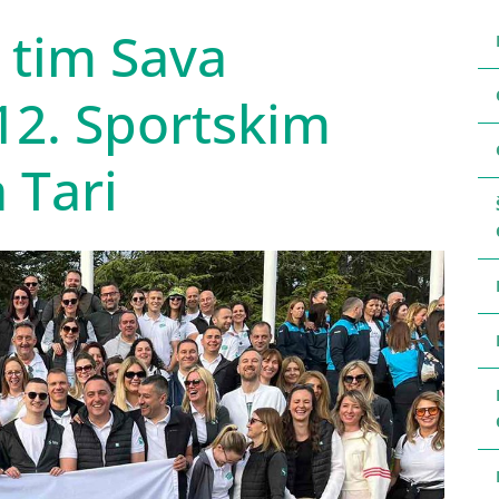
 tim Sava
12. Sportskim
 Tari