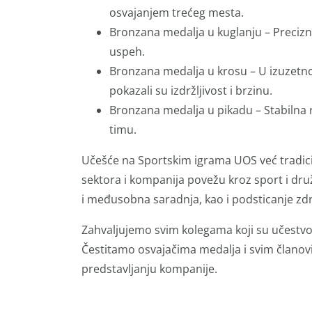
osvajanjem trećeg mesta.
Bronzana medalja u kuglanju – Preciznos
uspeh.
Bronzana medalja u krosu – U izuzetno
pokazali su izdržljivost i brzinu.
Bronzana medalja u pikadu – Stabilna 
timu.
Učešće na Sportskim igrama UOS već tradicion
sektora i kompanija povežu kroz sport i dru
i međusobna saradnja, kao i podsticanje zdr
Zahvaljujemo svim kolegama koji su učestvova
Čestitamo osvajačima medalja i svim članov
predstavljanju kompanije.