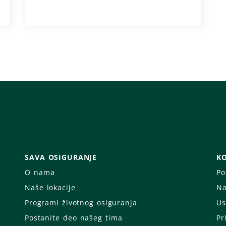
SAVA OSIGURANJE
KO
O nama
Po
Naše lokacije
Na
Programi životnog osiguranja
Us
Postanite deo našeg tima
Pr