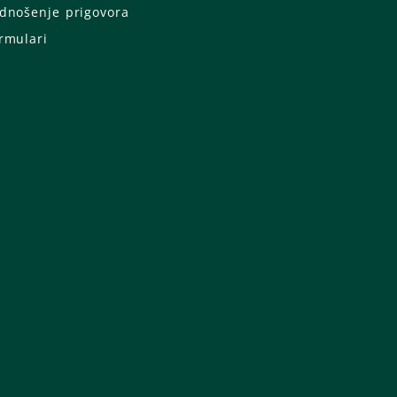
dnošenje prigovora
rmulari