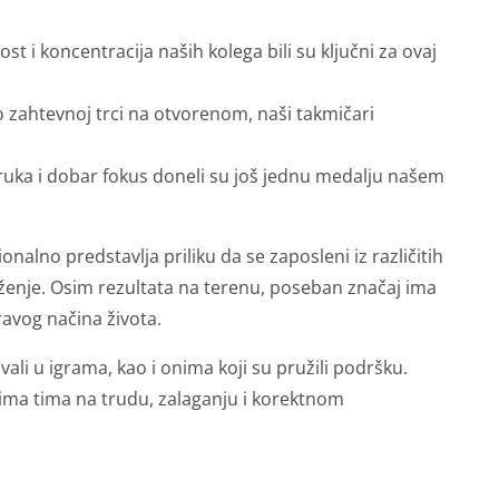
t i koncentracija naših kolega bili su ključni za ovaj
 zahtevnoj trci na otvorenom, naši takmičari
ruka i dobar fokus doneli su još jednu medalju našem
alno predstavlja priliku da se zaposleni iz različitih
ženje. Osim rezultata na terenu, poseban značaj ima
avog načina života.
li u igrama, kao i onima koji su pružili podršku.
ima tima na trudu, zalaganju i korektnom