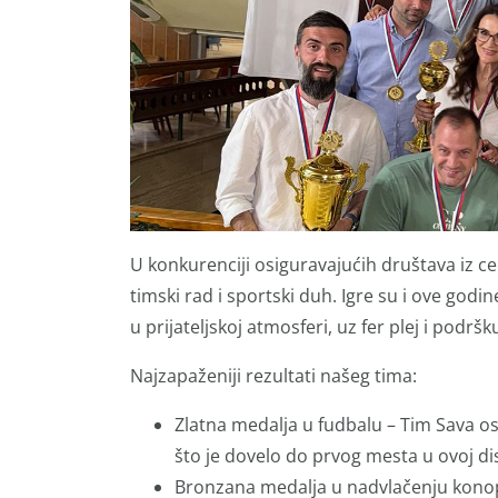
U konkurenciji osiguravajućih društava iz ce
timski rad i sportski duh. Igre su i ove godin
u prijateljskoj atmosferi, uz fer plej i podršk
Najzapaženiji rezultati našeg tima:
Zlatna medalja u fudbalu – Tim Sava os
što je dovelo do prvog mesta u ovoj dis
Bronzana medalja u nadvlačenju konopca