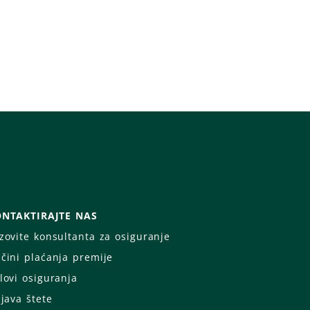
NTAKTIRAJTE NAS
zovite konsultanta za osiguranje
čini plaćanja premije
lovi osiguranja
ijava štete