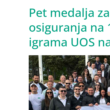
Pet medalja za
osiguranja na 
igrama UOS na