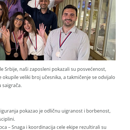
le Srbije, naši zaposleni pokazali su posvećenost,
e okupile veliki broj učesnika, a takmičenje se odvijalo
u saigrača.
iguranja pokazao je odličnu uigranost i borbenost,
ciplini.
 – Snaga i koordinacija cele ekipe rezultirali su