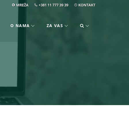
MREŽA
+381 11 777 39 39
KONTAKT
O NAMA
ZA VAS