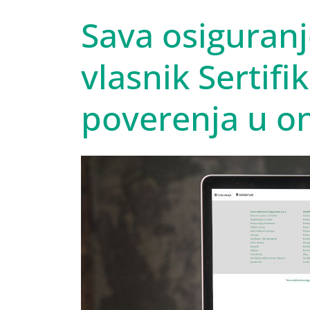
Sava osiguranj
vlasnik Sertif
poverenja u on