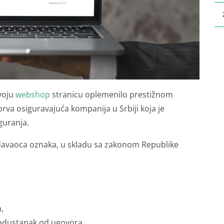
svoju
webshop
stranicu oplemenilo prestižnom
va osiguravajuća kompanija u Srbiji koja je
guranja.
 izdavaoca oznaka, u skladu sa zakonom Republike
,
 odustanak od ugovora,