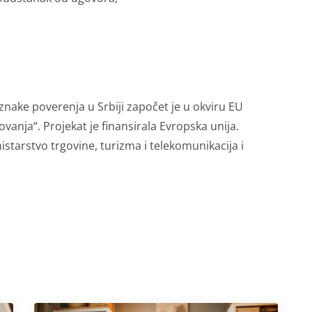
oznake poverenja u Srbiji započet je u okviru EU
vanja“. Projekat je finansirala Evropska unija.
inistarstvo trgovine, turizma i telekomunikacija i