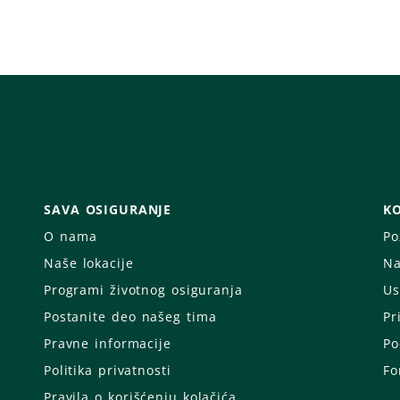
SAVA OSIGURANJE
KO
O nama
Po
Naše lokacije
Na
Programi životnog osiguranja
Us
Postanite deo našeg tima
Pr
Pravne informacije
Po
Politika privatnosti
Fo
Pravila o korišćenju kolačića