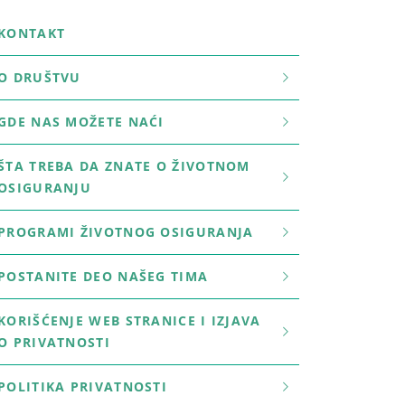
KONTAKT
O DRUŠTVU
GDE NAS MOŽETE NAĆI
ŠTA TREBA DA ZNATE O ŽIVOTNOM
OSIGURANJU
PROGRAMI ŽIVOTNOG OSIGURANJA
POSTANITE DEO NAŠEG TIMA
KORIŠĆENJE WEB STRANICE I IZJAVA
O PRIVATNOSTI
POLITIKA PRIVATNOSTI