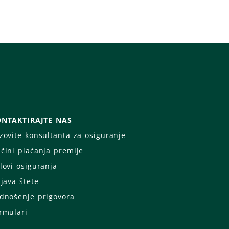
NTAKTIRAJTE NAS
zovite konsultanta za osiguranje
čini plaćanja premije
lovi osiguranja
ijava štete
dnošenje prigovora
rmulari