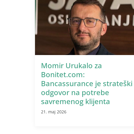
Momir Urukalo za
Bonitet.com:
Bancassurance je strateški
odgovor na potrebe
savremenog klijenta
21. maj 2026