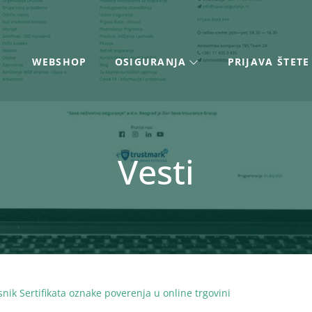
WEBSHOP
OSIGURANJA
PRIJAVA ŠTETE
Vesti
nik Sertifikata oznake poverenja u online trgovini