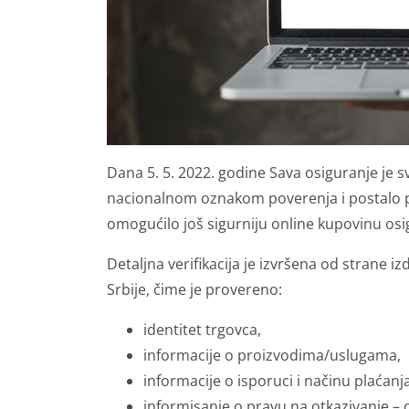
Dana 5. 5. 2022. godine Sava osiguranje je 
nacionalnom oznakom poverenja i postalo pr
omogućilo još sigurniju online kupovinu osi
Detaljna verifikacija je izvršena od strane
Srbije, čime je provereno:
identitet trgovca,
informacije o proizvodima/uslugama,
informacije o isporuci i načinu plaćanja
informisanje o pravu na otkazivanje –