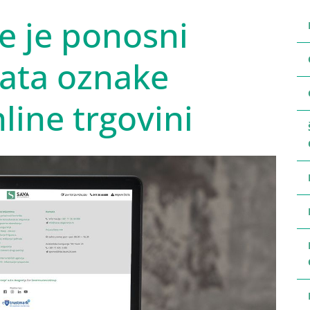
e je ponosni
ikata oznake
line trgovini