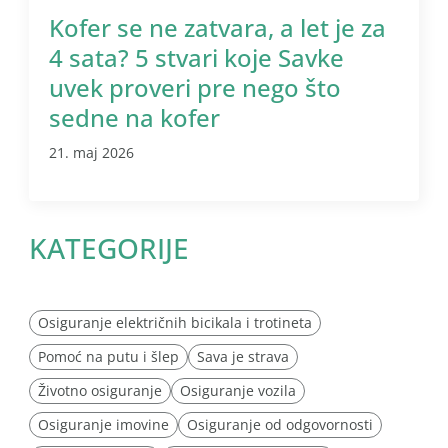
Kofer se ne zatvara, a let je za
4 sata? 5 stvari koje Savke
uvek proveri pre nego što
sedne na kofer
21. maj 2026
KATEGORIJE
Osiguranje električnih bicikala i trotineta
Pomoć na putu i šlep
Sava je strava
Životno osiguranje
Osiguranje vozila
Osiguranje imovine
Osiguranje od odgovornosti