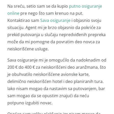
Na sreću, setio sam se da kupio
putno osiguranje
online
pre nego što sam krenuo na put.
Kontaktirao sam
Sava osiguranje
i objasnio svoju
situaciju. Agent mi je brzo objasnio da pokriće za
prekid putovanja u slučaju nepredviđenih prepreka
može da mi pomogne da povratim deo novca za
neiskorišćene usluge.
Sava osiguranje mi je omogućilo da nadoknadim od
200 € do 400 € za neiskorišćeni deo aranžmana, što
je obuhvatilo neiskorišćene avionske karte,
delimično neiskorišćen hotel i deo planiranih tura.
Iako nisam mogao da nastavim sa putovanjem, bar
sam mogao da se opustim znajući da neću
potpuno izgubiti novac.