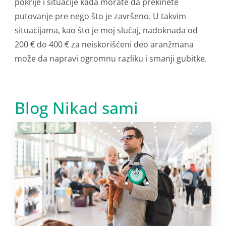
pokrije i situacije kada morate da prekinete
putovanje pre nego što je završeno. U takvim
situacijama, kao što je moj slučaj, nadoknada od
200 € do 400 € za neiskorišćeni deo aranžmana
može da napravi ogromnu razliku i smanji gubitke.
Blog Nikad sami