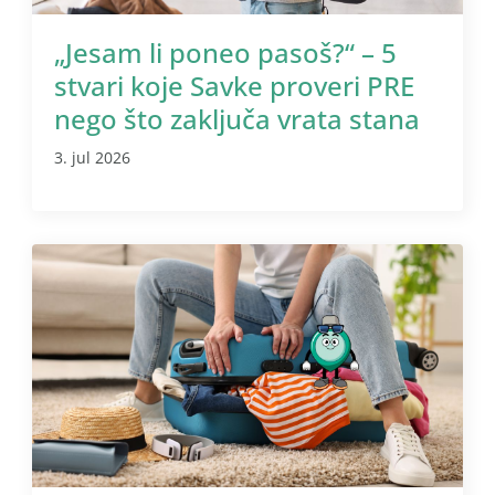
„Jesam li poneo pasoš?“ – 5
stvari koje Savke proveri PRE
nego što zaključa vrata stana
3. jul 2026