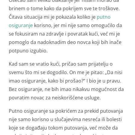
Osećao sam veliku olakšanje jer nisam morao da
brinem o tome kako da pokrijem sve te troškove.
Čitava situacija mi je pokazala koliko je
putno
osiguranje
korisno, jer mi nije samo omogućilo da
se fokusiram na zdravlje i povratak kući, već mi je
pomoglo da nadoknadim deo novca koji bih inače
potpuno izgubio.
Kad sam se vratio kući, pričao sam prijatelju o
svemu što mi se dogodilo. On me je pitao: „Da nisi
imao osiguranje, kako bi prošao?“ I bio je u pravu.
Bez osiguranje, ne bih imao nikakvu mogućnost da
povratim novac za neiskorišćene usluge.
Putno osiguranje sa pokrićem za prekid putovanja
nije samo korisno u slučajevima nesreća ili bolesti
koje se događaju tokom putovanja, već može da