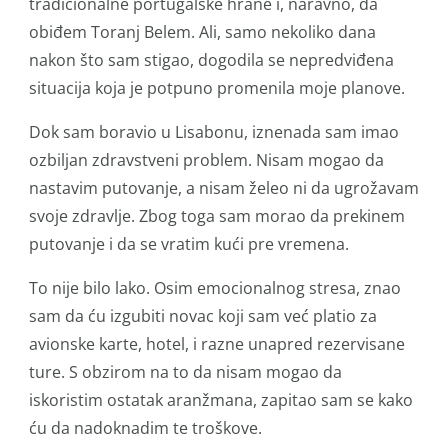
tradicionalne portugalske hrane i, naravno, da
obiđem Toranj Belem. Ali, samo nekoliko dana
nakon što sam stigao, dogodila se nepredviđena
situacija koja je potpuno promenila moje planove.
Dok sam boravio u Lisabonu, iznenada sam imao
ozbiljan zdravstveni problem. Nisam mogao da
nastavim putovanje, a nisam želeo ni da ugrožavam
svoje zdravlje. Zbog toga sam morao da prekinem
putovanje i da se vratim kući pre vremena.
To nije bilo lako. Osim emocionalnog stresa, znao
sam da ću izgubiti novac koji sam već platio za
avionske karte, hotel, i razne unapred rezervisane
ture. S obzirom na to da nisam mogao da
iskoristim ostatak aranžmana, zapitao sam se kako
ću da nadoknadim te troškove.