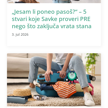
„Jesam li poneo pasoš?“ – 5
stvari koje Savke proveri PRE
nego što zaključa vrata stana
3. jul 2026