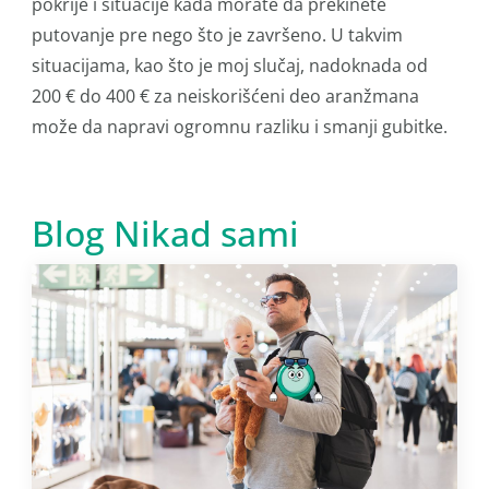
pokrije i situacije kada morate da prekinete
putovanje pre nego što je završeno. U takvim
situacijama, kao što je moj slučaj, nadoknada od
200 € do 400 € za neiskorišćeni deo aranžmana
može da napravi ogromnu razliku i smanji gubitke.
Blog Nikad sami