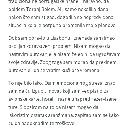
tradicionalne portugalske hrane i, naravno, da
obiđem Toranj Belem. Ali, samo nekoliko dana
nakon što sam stigao, dogodila se nepredviđena
situacija koja je potpuno promenila moje planove.
Dok sam boravio u Lisabonu, iznenada sam imao
ozbiljan zdravstveni problem. Nisam mogao da
nastavim putovanje, a nisam želeo ni da ugrožavam
svoje zdravlje. Zbog toga sam morao da prekinem
putovanje i da se vratim kući pre vremena.
To nije bilo lako. Osim emocionalnog stresa, znao
sam da ću izgubiti novac koji sam već platio za
avionske karte, hotel, i razne unapred rezervisane
ture. S obzirom na to da nisam mogao da
iskoristim ostatak aranžmana, zapitao sam se kako
ću da nadoknadim te troškove.