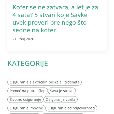
Kofer se ne zatvara, a let je za
4 sata? 5 stvari koje Savke
uvek proveri pre nego što
sedne na kofer
21. maj 2026
KATEGORIJE
Osiguranje električnih bicikala i trotineta
Pomoć na putu i šlep
Sava je strava
Životno osiguranje
Osiguranje vozila
Osiguranje imovine
Osiguranje od odgovornosti