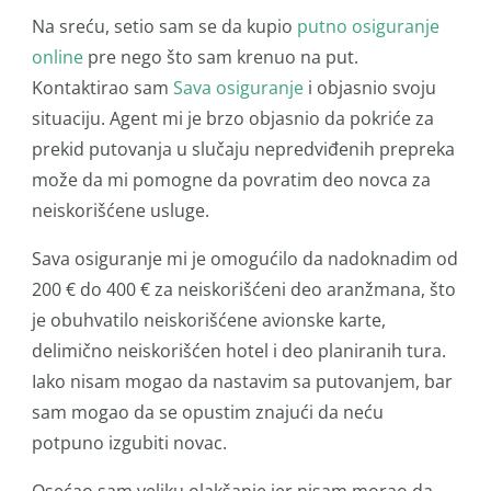
Na sreću, setio sam se da kupio
putno osiguranje
online
pre nego što sam krenuo na put.
Kontaktirao sam
Sava osiguranje
i objasnio svoju
situaciju. Agent mi je brzo objasnio da pokriće za
prekid putovanja u slučaju nepredviđenih prepreka
može da mi pomogne da povratim deo novca za
neiskorišćene usluge.
Sava osiguranje mi je omogućilo da nadoknadim od
200 € do 400 € za neiskorišćeni deo aranžmana, što
je obuhvatilo neiskorišćene avionske karte,
delimično neiskorišćen hotel i deo planiranih tura.
Iako nisam mogao da nastavim sa putovanjem, bar
sam mogao da se opustim znajući da neću
potpuno izgubiti novac.