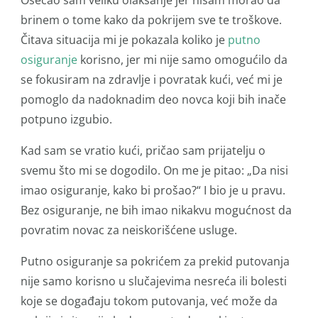
Osećao sam veliku olakšanje jer nisam morao da
brinem o tome kako da pokrijem sve te troškove.
Čitava situacija mi je pokazala koliko je
putno
osiguranje
korisno, jer mi nije samo omogućilo da
se fokusiram na zdravlje i povratak kući, već mi je
pomoglo da nadoknadim deo novca koji bih inače
potpuno izgubio.
Kad sam se vratio kući, pričao sam prijatelju o
svemu što mi se dogodilo. On me je pitao: „Da nisi
imao osiguranje, kako bi prošao?“ I bio je u pravu.
Bez osiguranje, ne bih imao nikakvu mogućnost da
povratim novac za neiskorišćene usluge.
Putno osiguranje sa pokrićem za prekid putovanja
nije samo korisno u slučajevima nesreća ili bolesti
koje se događaju tokom putovanja, već može da