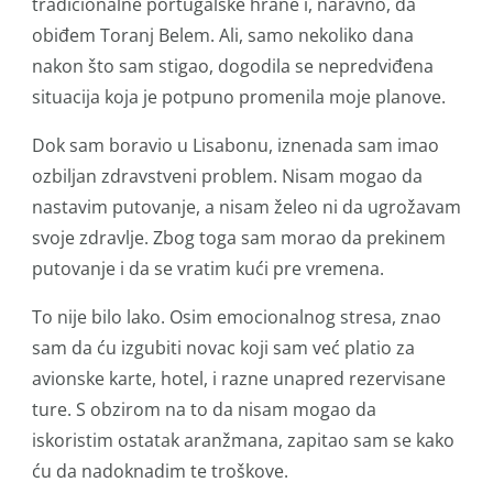
tradicionalne portugalske hrane i, naravno, da
obiđem Toranj Belem. Ali, samo nekoliko dana
nakon što sam stigao, dogodila se nepredviđena
situacija koja je potpuno promenila moje planove.
Dok sam boravio u Lisabonu, iznenada sam imao
ozbiljan zdravstveni problem. Nisam mogao da
nastavim putovanje, a nisam želeo ni da ugrožavam
svoje zdravlje. Zbog toga sam morao da prekinem
putovanje i da se vratim kući pre vremena.
To nije bilo lako. Osim emocionalnog stresa, znao
sam da ću izgubiti novac koji sam već platio za
avionske karte, hotel, i razne unapred rezervisane
ture. S obzirom na to da nisam mogao da
iskoristim ostatak aranžmana, zapitao sam se kako
ću da nadoknadim te troškove.