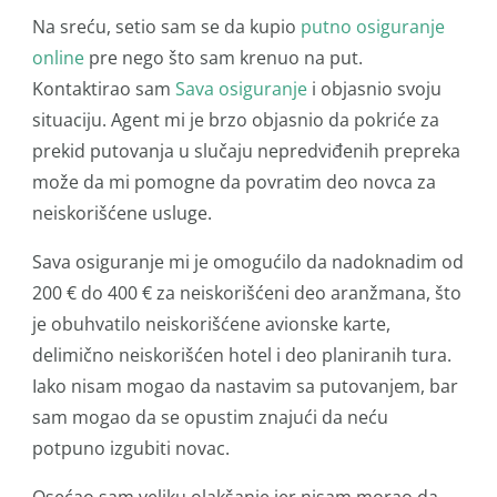
Na sreću, setio sam se da kupio
putno osiguranje
online
pre nego što sam krenuo na put.
Kontaktirao sam
Sava osiguranje
i objasnio svoju
situaciju. Agent mi je brzo objasnio da pokriće za
prekid putovanja u slučaju nepredviđenih prepreka
može da mi pomogne da povratim deo novca za
neiskorišćene usluge.
Sava osiguranje mi je omogućilo da nadoknadim od
200 € do 400 € za neiskorišćeni deo aranžmana, što
je obuhvatilo neiskorišćene avionske karte,
delimično neiskorišćen hotel i deo planiranih tura.
Iako nisam mogao da nastavim sa putovanjem, bar
sam mogao da se opustim znajući da neću
potpuno izgubiti novac.