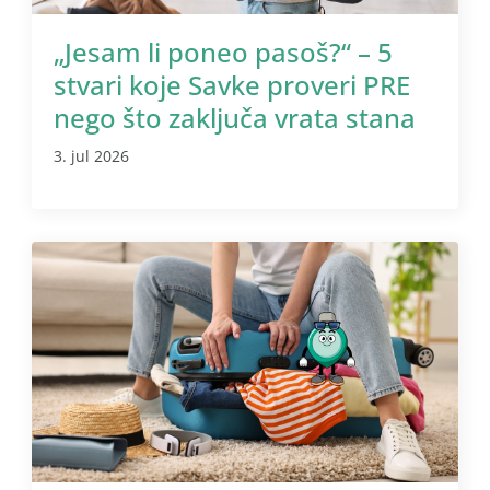
„Jesam li poneo pasoš?“ – 5
stvari koje Savke proveri PRE
nego što zaključa vrata stana
3. jul 2026