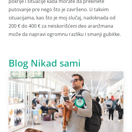
pokrije i situacije kada morate da prekinete
putovanje pre nego što je završeno. U takvim
situacijama, kao što je moj slučaj, nadoknada od
200 € do 400 € za neiskorišćeni deo aranžmana
može da napravi ogromnu razliku i smanji gubitke.
Blog Nikad sami