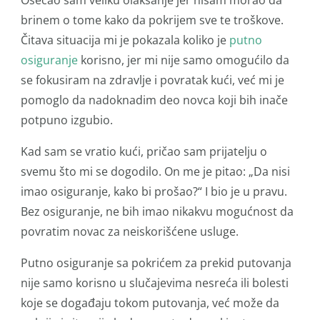
Osećao sam veliku olakšanje jer nisam morao da
brinem o tome kako da pokrijem sve te troškove.
Čitava situacija mi je pokazala koliko je
putno
osiguranje
korisno, jer mi nije samo omogućilo da
se fokusiram na zdravlje i povratak kući, već mi je
pomoglo da nadoknadim deo novca koji bih inače
potpuno izgubio.
Kad sam se vratio kući, pričao sam prijatelju o
svemu što mi se dogodilo. On me je pitao: „Da nisi
imao osiguranje, kako bi prošao?“ I bio je u pravu.
Bez osiguranje, ne bih imao nikakvu mogućnost da
povratim novac za neiskorišćene usluge.
Putno osiguranje sa pokrićem za prekid putovanja
nije samo korisno u slučajevima nesreća ili bolesti
koje se događaju tokom putovanja, već može da