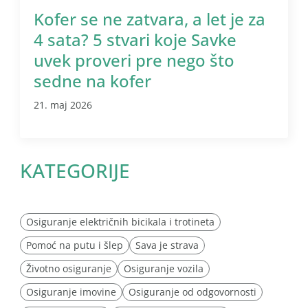
Kofer se ne zatvara, a let je za
4 sata? 5 stvari koje Savke
uvek proveri pre nego što
sedne na kofer
21. maj 2026
KATEGORIJE
Osiguranje električnih bicikala i trotineta
Pomoć na putu i šlep
Sava je strava
Životno osiguranje
Osiguranje vozila
Osiguranje imovine
Osiguranje od odgovornosti