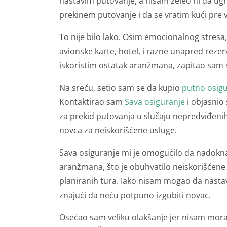
nastavim putovanje, a nisam želeo ni da u
prekinem putovanje i da se vratim kući pre
To nije bilo lako. Osim emocionalnog stresa,
avionske karte, hotel, i razne unapred rez
iskoristim ostatak aranžmana, zapitao sam 
Na sreću, setio sam se da kupio
putno osigu
Kontaktirao sam
Sava osiguranje
i objasnio 
za prekid putovanja u slučaju nepredviđe
novca za neiskorišćene usluge.
Sava osiguranje mi je omogućilo da nadokna
aranžmana, što je obuhvatilo neiskorišćene 
planiranih tura. Iako nisam mogao da nast
znajući da neću potpuno izgubiti novac.
Osećao sam veliku olakšanje jer nisam mor