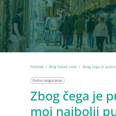
Početak
Blog Nikad sami
Zbog čega je putno
Putno osiguranje
Zbog čega je p
moj najbolji pu