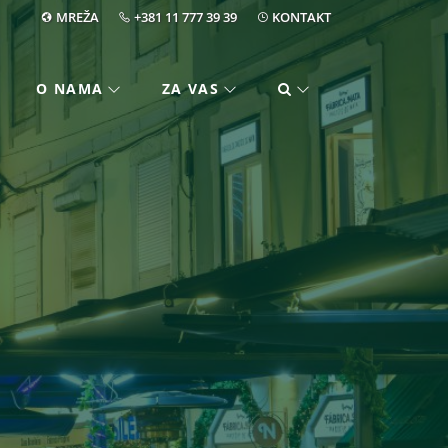
MREŽA
+381 11 777 39 39
KONTAKT
O NAMA
ZA VAS