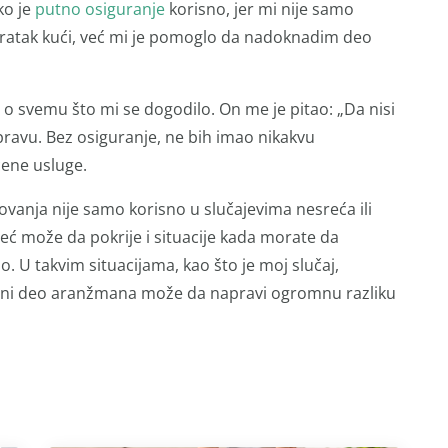
ko je
putno osiguranje
korisno, jer mi nije samo
vratak kući, već mi je pomoglo da nadoknadim deo
u o svemu što mi se dogodilo. On me je pitao: „Da nisi
 pravu. Bez osiguranje, ne bih imao nikakvu
ene usluge.
vanja nije samo korisno u slučajevima nesreća ili
eć može da pokrije i situacije kada morate da
. U takvim situacijama, kao što je moj slučaj,
ćeni deo aranžmana može da napravi ogromnu razliku