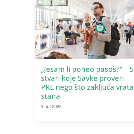
„Jesam li poneo pasoš?“ – 5
stvari koje Savke proveri
PRE nego što zaključa vrata
stana
3. jul 2026