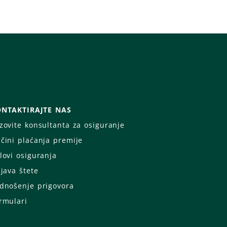
NTAKTIRAJTE NAS
zovite konsultanta za osiguranje
čini plaćanja premije
lovi osiguranja
ijava štete
dnošenje prigovora
rmulari