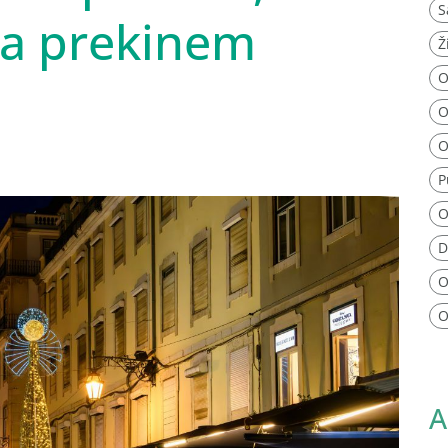
S
a prekinem
Ž
O
O
O
P
O
D
O
O
A