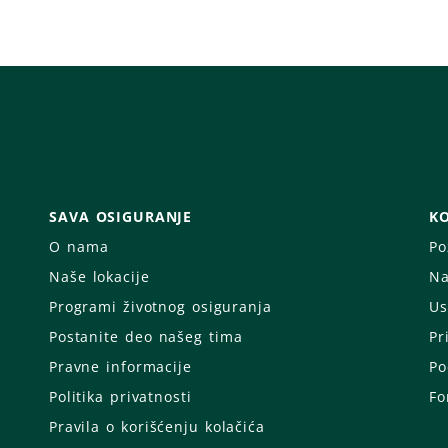
SAVA OSIGURANJE
KO
O nama
Po
Naše lokacije
Na
Programi životnog osiguranja
Us
Postanite deo našeg tima
Pr
Pravne informacije
Po
Politika privatnosti
Fo
Pravila o korišćenju kolačića