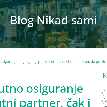
Blog Nikad sami
 osiguranje moj najbolji putni partner, čak i kada moram da preki
K
utno osiguranje
O
tni partner, čak i
P