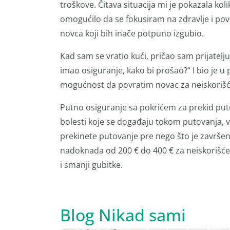
troškove. Čitava situacija mi je pokazala koli
omogućilo da se fokusiram na zdravlje i po
novca koji bih inače potpuno izgubio.
Kad sam se vratio kući, pričao sam prijatelj
imao osiguranje, kako bi prošao?“ I bio je u
mogućnost da povratim novac za neiskorišć
Putno osiguranje sa pokrićem za prekid puto
bolesti koje se događaju tokom putovanja, v
prekinete putovanje pre nego što je završeno
nadoknada od 200 € do 400 € za neiskoriš
i smanji gubitke.
Blog Nikad sami