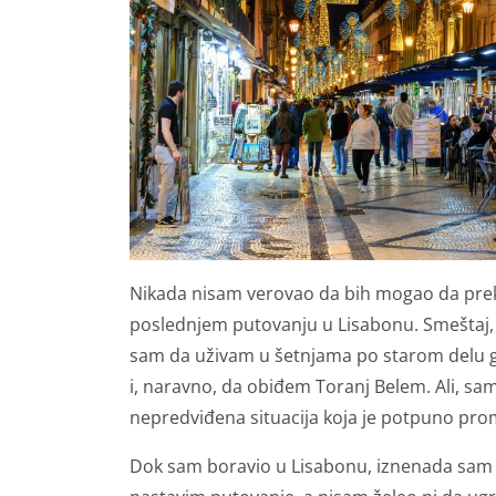
Nikada nisam verovao da bih mogao da preki
poslednjem putovanju u Lisabonu. Smeštaj, let
sam da uživam u šetnjama po starom delu g
i, naravno, da obiđem Toranj Belem. Ali, sa
nepredviđena situacija koja je potpuno pro
Dok sam boravio u Lisabonu, iznenada sam