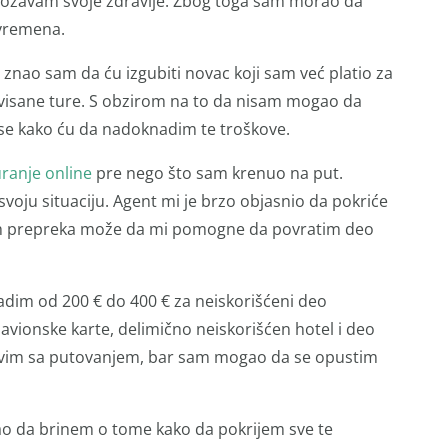
grožavam svoje zdravlje. Zbog toga sam morao da
 vremena.
 znao sam da ću izgubiti novac koji sam već platio za
ervisane ture. S obzirom na to da nisam mogao da
se kako ću da nadoknadim te troškove.
ranje online
pre nego što sam krenuo na put.
svoju situaciju. Agent mi je brzo objasnio da pokriće
nih prepreka može da mi pomogne da povratim deo
dim od 200 € do 400 € za neiskorišćeni deo
avionske karte, delimično neiskorišćen hotel i deo
avim sa putovanjem, bar sam mogao da se opustim
ao da brinem o tome kako da pokrijem sve te