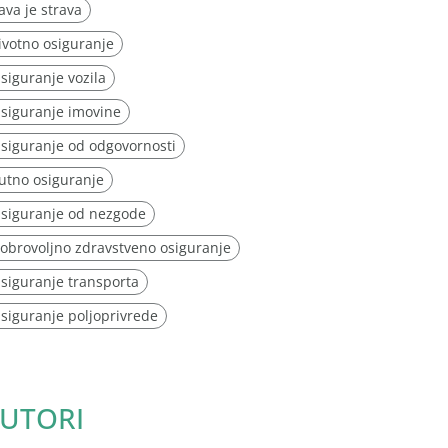
ava je strava
ivotno osiguranje
siguranje vozila
siguranje imovine
siguranje od odgovornosti
utno osiguranje
siguranje od nezgode
obrovoljno zdravstveno osiguranje
siguranje transporta
siguranje poljoprivrede
UTORI