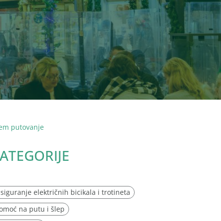
nem putovanje
ATEGORIJE
siguranje električnih bicikala i trotineta
omoć na putu i šlep