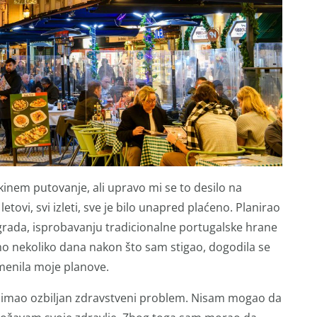
nem putovanje, ali upravo mi se to desilo na
ovi, svi izleti, sve je bilo unapred plaćeno. Planirao
rada, isprobavanju tradicionalne portugalske hrane
mo nekoliko dana nakon što sam stigao, dogodila se
menila moje planove.
 imao ozbiljan zdravstveni problem. Nisam mogao da