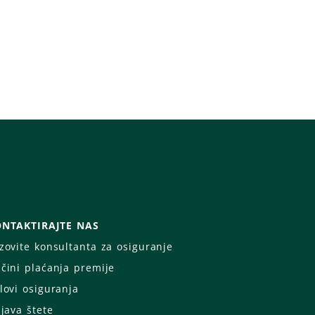
NTAKTIRAJTE NAS
zovite konsultanta za osiguranje
čini plaćanja premije
lovi osiguranja
ijava štete