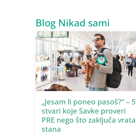
Blog Nikad sami
„Jesam li poneo pasoš?“ – 5
stvari koje Savke proveri
PRE nego što zaključa vrata
stana