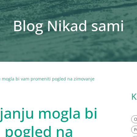
Blog Nikad sami
ju mogla bi vam promeniti pogled na zimovanje
K
ijanju mogla bi
O
 pogled na
P