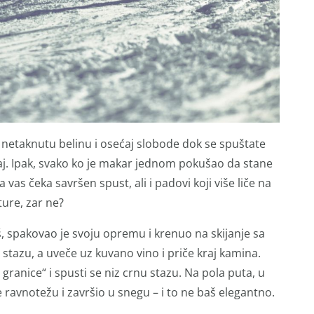
 netaknutu belinu i osećaj slobode dok se spuštate
ljaj. Ipak, svako ko je makar jednom pokušao da stane
 vas čeka savršen spust, ali i padovi koji više liče na
ture, zar ne?
š, spakovao je svoju opremu i krenuo na skijanje sa
stazu, a uveče uz kuvano vino i priče kraj kamina.
e granice“ i spusti se niz crnu stazu. Na pola puta, u
e ravnotežu i završio u snegu – i to ne baš elegantno.