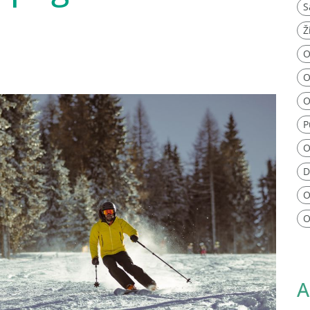
S
Ž
O
O
O
P
O
D
O
O
A