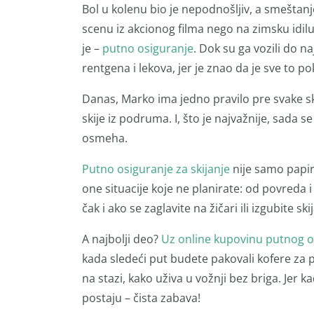
Bol u kolenu bio je nepodnošljiv, a smeštanj
scenu iz akcionog filma nego na zimsku idilu.
je –
putno osiguranje
. Dok su ga vozili do n
rentgena i lekova, jer je znao da je sve to p
Danas, Marko ima jedno pravilo pre svake sk
skije iz podruma. I, što je najvažnije, sada 
osmeha.
Putno osiguranje za skijanje
nije samo papir 
one situacije koje ne planirate: od povreda
čak i ako se zaglavite na žičari ili izgubite s
A najbolji deo?
Uz online kupovinu putnog o
kada sledeći put budete pakovali kofere za p
na stazi, kako uživa u vožnji bez briga. Jer 
postaju – čista zabava!