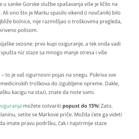
e u sanke Gorske službe spašavanja više je ličilo na
 Ali ono što je Marku spasilo vikend (i novčanik) bilo
ajbliže bolnice, nije razmišljao o troškovima pregleda,
okriveno polisom.
ijaške sezone: prvo kupi osiguranje, a tek onda vadi
se spušta niz staze sa mnogo manje stresa i više
– to je vaš sigurnosni pojas na snegu. Pokriva sve
 i medicinskih troškova do izgubljene opreme. Dakle,
kijašku kacigu na stazi, znate da niste sami.
siguranja
možete ostvariti
popust do 15%
! Zato,
laninu, setite se Markove priče. Možda ćete ga videti
kada imate pravu podršku, čak i najstrmije staze