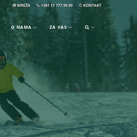
MREŽA
+381 11 777 39 39
KONTAKT
O NAMA
ZA VAS