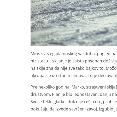
Miris svežeg planinskog vazduha, pogled na
niz stazu – skijanje je zaista poseban doživ
na skije zna da nije sve tako bajkovito. Možda
akrobacije iz crtanih filmova. To je deo avan
Pre nekoliko godina, Marko, strastveni skija
društvom. Plan je bio jednostavan: danju na 
Sve je teklo glatko, dok nije rešio da „probij
pokušaju da izvede savršeni zavoj, izgubio j