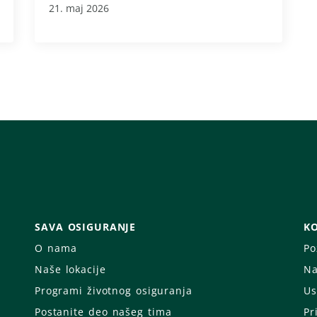
21. maj 2026
SAVA OSIGURANJE
KO
O nama
Po
Naše lokacije
Na
Programi životnog osiguranja
Us
Postanite deo našeg tima
Pr