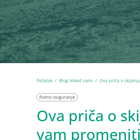
Početak
Blog Nikad sami
Ova priča o skijan
Putno osiguranje
Ova priča o sk
vam promeniti