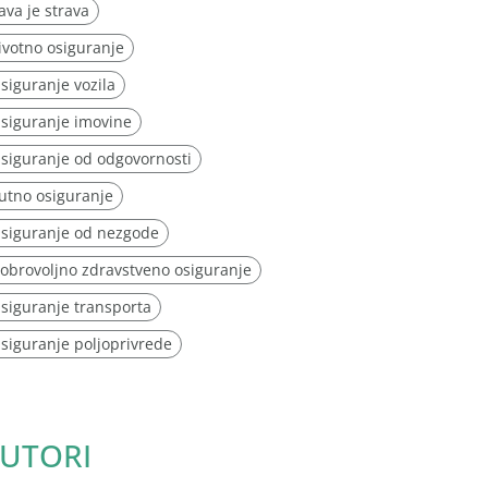
ava je strava
ivotno osiguranje
siguranje vozila
siguranje imovine
siguranje od odgovornosti
utno osiguranje
siguranje od nezgode
obrovoljno zdravstveno osiguranje
siguranje transporta
siguranje poljoprivrede
UTORI