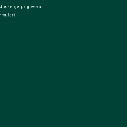
dnošenje prigovora
rmulari