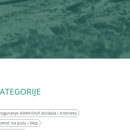
ATEGORIJE
siguranje električnih bicikala i trotineta
omoć na putu i šlep