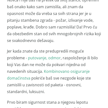
Novca i nije baš na pretek da svoj stančić opremim
baš onako kako sam zamislila, ali znam da
opasnost može da vreba sa svih strana jer je u
pitanju stambena zgrada - požar, izlivanje vode,
poplave, krađe. Dobro sam razmislila! Da! Prvo ću
da obezbedim stan od svih mnogobrojnih rizika koji
se svakodnevno dešavaju.
Jer kada znate da ste predupredili moguće
probleme -
putovanje, odmor
,
raspoloženje ili bilo
koji Vas dan ne može da pokvari nijedna od
navedenih situacija.
Kombinovano osiguranje
domaćinstva
pokriće baš sve nezgode koje ste
zamislili u zavisnosti od paketa - osnovni,
standardni, luksuzni.
Prvo biram sigurnost stana a njegovu lepotu