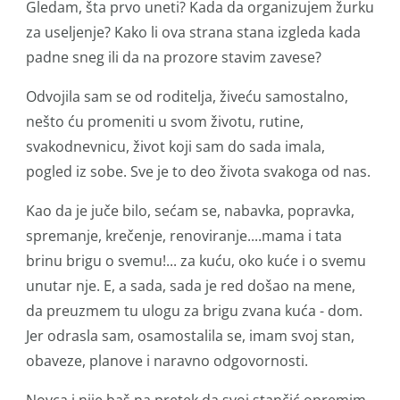
Gledam, šta prvo uneti? Kada da organizujem žurku
za useljenje? Kako li ova strana stana izgleda kada
padne sneg ili da na prozore stavim zavese?
Odvojila sam se od roditelja, živeću samostalno,
nešto ću promeniti u svom životu, rutine,
svakodnevnicu, život koji sam do sada imala,
pogled iz sobe. Sve je to deo života svakoga od nas.
Kao da je juče bilo, sećam se, nabavka, popravka,
spremanje, krečenje, renoviranje....mama i tata
brinu brigu o svemu!... za kuću, oko kuće i o svemu
unutar nje. E, a sada, sada je red došao na mene,
da preuzmem tu ulogu za brigu zvana kuća - dom.
Jer odrasla sam, osamostalila se, imam svoj stan,
obaveze, planove i naravno odgovornosti.