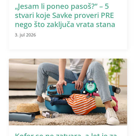
„Jesam li poneo pasoš?“ – 5
stvari koje Savke proveri PRE
nego što zaključa vrata stana
3. jul 2026
Kofer se ne zatvara, a let je za