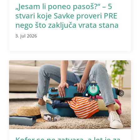
„Jesam li poneo pasoš?“ – 5
stvari koje Savke proveri PRE
nego što zaključa vrata stana
3. jul 2026
Kofer se ne zatvara, a let je za