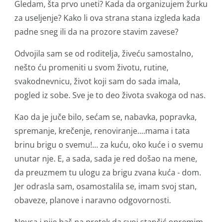
Gledam, šta prvo uneti? Kada da organizujem žurku
za useljenje? Kako li ova strana stana izgleda kada
padne sneg ili da na prozore stavim zavese?
Odvojila sam se od roditelja, živeću samostalno,
nešto ću promeniti u svom životu, rutine,
svakodnevnicu, život koji sam do sada imala,
pogled iz sobe. Sve je to deo života svakoga od nas.
Kao da je juče bilo, sećam se, nabavka, popravka,
spremanje, krečenje, renoviranje....mama i tata
brinu brigu o svemu!... za kuću, oko kuće i o svemu
unutar nje. E, a sada, sada je red došao na mene,
da preuzmem tu ulogu za brigu zvana kuća - dom.
Jer odrasla sam, osamostalila se, imam svoj stan,
obaveze, planove i naravno odgovornosti.