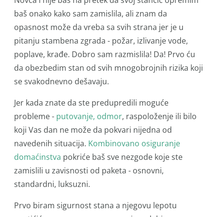
Novca i nije baš na pretek da svoj stančić opremim
baš onako kako sam zamislila, ali znam da
opasnost može da vreba sa svih strana jer je u
pitanju stambena zgrada - požar, izlivanje vode,
poplave, krađe. Dobro sam razmislila! Da! Prvo ću
da obezbedim stan od svih mnogobrojnih rizika koji
se svakodnevno dešavaju.
Jer kada znate da ste predupredili moguće
probleme -
putovanje, odmor
,
raspoloženje ili bilo
koji Vas dan ne može da pokvari nijedna od
navedenih situacija.
Kombinovano osiguranje
domaćinstva
pokriće baš sve nezgode koje ste
zamislili u zavisnosti od paketa - osnovni,
standardni, luksuzni.
Prvo biram sigurnost stana a njegovu lepotu