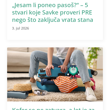
„Jesam li poneo pasoš?“ – 5
stvari koje Savke proveri PRE
nego što zaključa vrata stana
3. jul 2026
Kofer se ne zatvara, a let je za