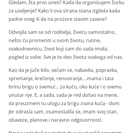
Gledam, šta prvo uneti? Kada da organizujem žurku
za useljenje? Kako li ova strana stana izgleda kada
padne sneg ili da na prozore stavim zavese?
Odvojila sam se od roditelja, živeću samostalno,
nešto ću promeniti u svom životu, rutine,
svakodnevnicu, život koji sam do sada imala,
pogled iz sobe. Sve je to deo života svakoga od nas.
Kao da je juče bilo, sećam se, nabavka, popravka,
spremanje, krečenje, renoviranje....mama i tata
brinu brigu o svemu!... za kuću, oko kuće i o svemu
unutar nje. E, a sada, sada je red došao na mene,
da preuzmem tu ulogu za brigu zvana kuća - dom.
Jer odrasla sam, osamostalila se, imam svoj stan,
obaveze, planove i naravno odgovornosti.