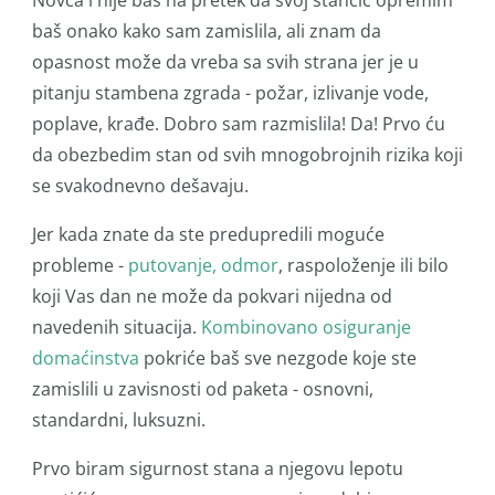
Novca i nije baš na pretek da svoj stančić opremim
baš onako kako sam zamislila, ali znam da
opasnost može da vreba sa svih strana jer je u
pitanju stambena zgrada - požar, izlivanje vode,
poplave, krađe. Dobro sam razmislila! Da! Prvo ću
da obezbedim stan od svih mnogobrojnih rizika koji
se svakodnevno dešavaju.
Jer kada znate da ste predupredili moguće
probleme -
putovanje, odmor
,
raspoloženje ili bilo
koji Vas dan ne može da pokvari nijedna od
navedenih situacija.
Kombinovano osiguranje
domaćinstva
pokriće baš sve nezgode koje ste
zamislili u zavisnosti od paketa - osnovni,
standardni, luksuzni.
Prvo biram sigurnost stana a njegovu lepotu