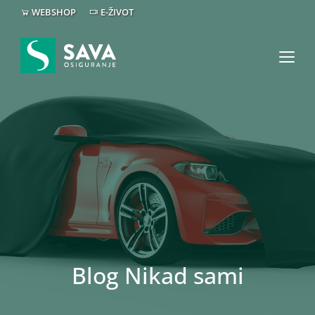
WEBSHOP
E-ŽIVOT
Blog Nikad sami