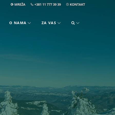
MREŽA
+381 11 777 39 39
KONTAKT
O NAMA
ZA VAS