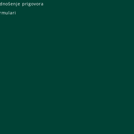
dnošenje prigovora
rmulari