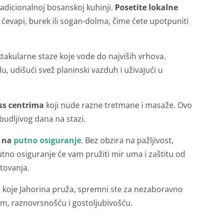
radicionalnoj bosanskoj kuhinji.
Posetite lokalne
u ćevapi, burek ili sogan-dolma, čime ćete upotpuniti
ektakularne staze koje vode do najviših vrhova.
, udišući svež planinski vazduh i uživajući u
ess centrima
koji nude razne tretmane i masaže. Ovo
udljivog dana na stazi.
e na
putno osiguranje
. Bez obzira na pažljivost,
tno osiguranje će vam pružiti mir uma i zaštitu od
tovanja.
a koje Jahorina pruža, spremni ste za nezaboravno
om, raznovrsnošću i gostoljubivošću.