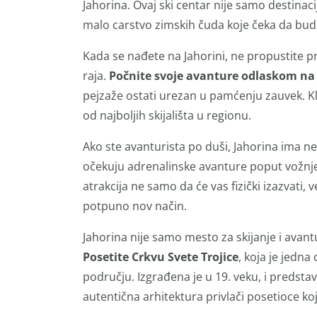
Jahorina. Ovaj ski centar nije samo destinaci
malo carstvo zimskih čuda koje čeka da bud
Kada se nađete na Jahorini, ne propustite pri
raja.
Počnite svoje avanture odlaskom na
pejzaže ostati urezan u pamćenju zauvek. Kli
od najboljih skijališta u regionu.
Ako ste avanturista po duši, Jahorina ima n
očekuju adrenalinske avanture poput vožnje 
atrakcija ne samo da će vas fizički izazvati, 
potpuno nov način.
Jahorina nije samo mesto za skijanje i avantu
Posetite Crkvu Svete Trojice
, koja je jedn
području. Izgrađena je u 19. veku, i predsta
autentična arhitektura privlači posetioce koj