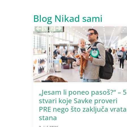
Blog Nikad sami
„Jesam li poneo pasoš?“ – 5
stvari koje Savke proveri
PRE nego što zaključa vrata
stana