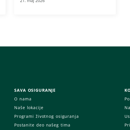
21. maj 2026
SAVA OSIGURANJE
KO
O nama
Po
Naše lokacije
Na
Programi životnog osiguranja
Us
Postanite deo našeg tima
Pr