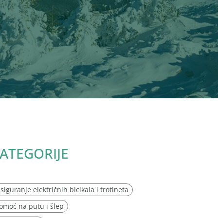
ATEGORIJE
siguranje električnih bicikala i trotineta
omoć na putu i šlep