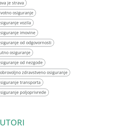
ava je strava
ivotno osiguranje
siguranje vozila
siguranje imovine
siguranje od odgovornosti
utno osiguranje
siguranje od nezgode
obrovoljno zdravstveno osiguranje
siguranje transporta
siguranje poljoprivrede
UTORI