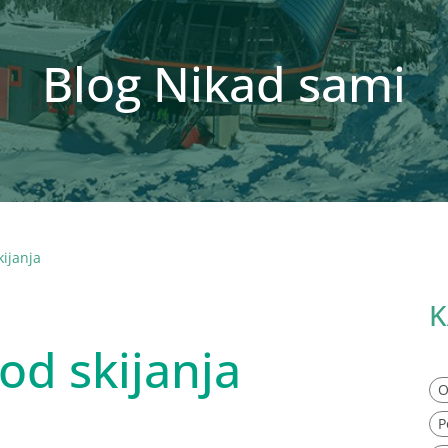
Blog Nikad sami
kijanja
K
 od skijanja
O
P