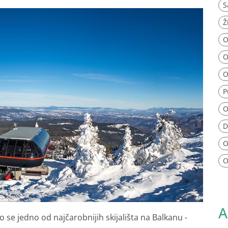
S
Ž
O
O
O
P
O
D
O
O
A
se jedno od najčarobnijih skijališta na Balkanu -