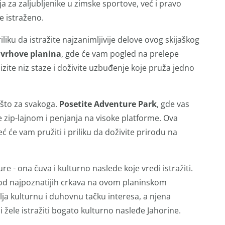
ja za zaljubljenike u zimske sportove, već i pravo
e istraženo.
liku da istražite najzanimljivije delove ovog skijaškog
 vrhove planina
, gde će vam pogled na prelepe
zite niz staze i doživite uzbuđenje koje pruža jedno
ešto za svakoga.
Posetite Adventure Park
, gde vas
zip-lajnom i penjanja na visoke platforme. Ova
već će vam pružiti i priliku da doživite prirodu na
re - ona čuva i kulturno nasleđe koje vredi istražiti.
a od najpoznatijih crkava na ovom planinskom
vlja kulturnu i duhovnu tačku interesa, a njena
i žele istražiti bogato kulturno nasleđe Jahorine.