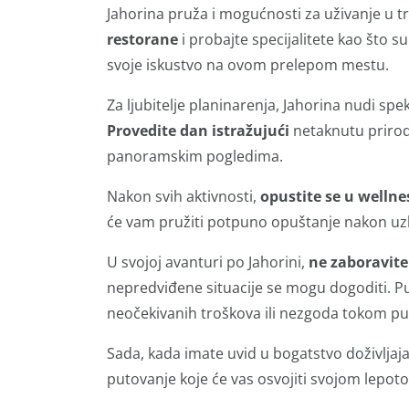
Jahorina pruža i mogućnosti za uživanje u t
restorane
i probajte specijalitete kao što s
svoje iskustvo na ovom prelepom mestu.
Za ljubitelje planinarenja, Jahorina nudi sp
Provedite dan istražujući
netaknutu prirodu
panoramskim pogledima.
Nakon svih aktivnosti,
opustite se u welln
će vam pružiti potpuno opuštanje nakon uzb
U svojoj avanturi po Jahorini,
ne zaboravit
nepredviđene situacije se mogu dogoditi. Pu
neočekivanih troškova ili nezgoda tokom pu
Sada, kada imate uvid u bogatstvo doživljaj
putovanje koje će vas osvojiti svojom lepot