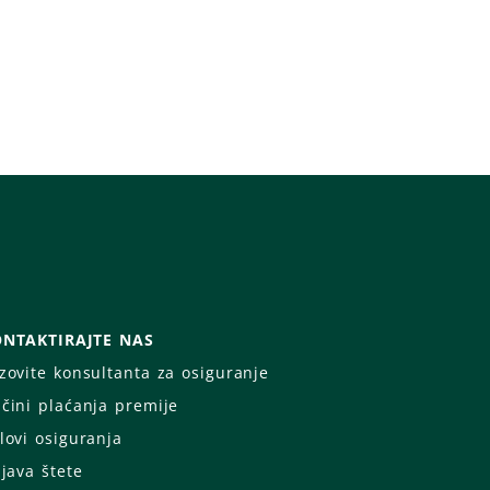
NTAKTIRAJTE NAS
zovite konsultanta za osiguranje
čini plaćanja premije
lovi osiguranja
ijava štete