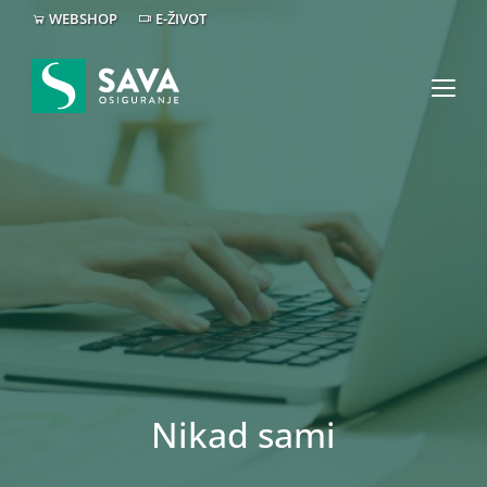
WEBSHOP
E-ŽIVOT
Nikad sami