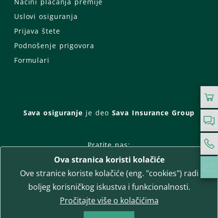
Načini plaćanja premije
Uslovi osiguranja
Prijava štete
Podnošenje prigovora
Formulari
Sava osiguranje
je deo
Sava Insurance Group
Pratite nas:
Ova stranica koristi kolačiće
Facebook
Instagram
Ove stranice koriste kolačiće (eng. "cookies") radi
LinkedIn
Twitter
YouTube
boljeg korisničkog iskustva i funkcionalnosti.
WhatsApp
Pročitajte više o kolačićima
T-media d.o.o.
| napredne komunikacije