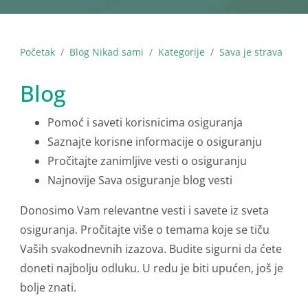
Početak
Blog Nikad sami
Kategorije
Sava je strava
Blog
Pomoć i saveti korisnicima osiguranja
Saznajte korisne informacije o osiguranju
Pročitajte zanimljive vesti o osiguranju
Najnovije Sava osiguranje blog vesti
Donosimo Vam relevantne vesti i savete iz sveta
osiguranja. Pročitajte više o temama koje se tiču
Vaših svakodnevnih izazova. Budite sigurni da ćete
doneti najbolju odluku. U redu je biti upućen, još je
bolje znati.