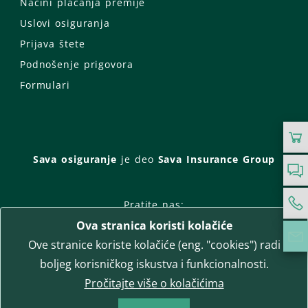
Načini plaćanja premije
Uslovi osiguranja
Prijava štete
Podnošenje prigovora
Formulari
Sava osiguranje
je deo
Sava Insurance Group
Pratite nas:
Ova stranica koristi kolačiće
Facebook
Instagram
Ove stranice koriste kolačiće (eng. "cookies") radi
LinkedIn
Twitter
YouTube
boljeg korisničkog iskustva i funkcionalnosti.
WhatsApp
Pročitajte više o kolačićima
T-media d.o.o.
| napredne komunikacije