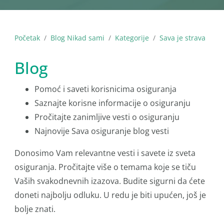
Početak
Blog Nikad sami
Kategorije
Sava je strava
Blog
Pomoć i saveti korisnicima osiguranja
Saznajte korisne informacije o osiguranju
Pročitajte zanimljive vesti o osiguranju
Najnovije Sava osiguranje blog vesti
Donosimo Vam relevantne vesti i savete iz sveta
osiguranja. Pročitajte više o temama koje se tiču
Vaših svakodnevnih izazova. Budite sigurni da ćete
doneti najbolju odluku. U redu je biti upućen, još je
bolje znati.