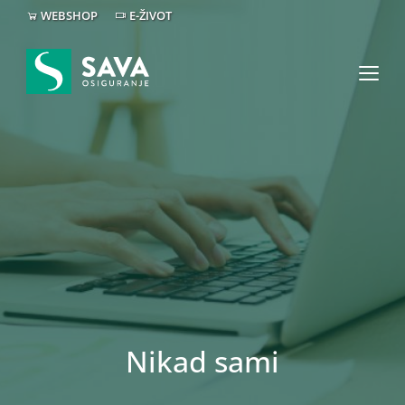
WEBSHOP
E-ŽIVOT
Nikad sami