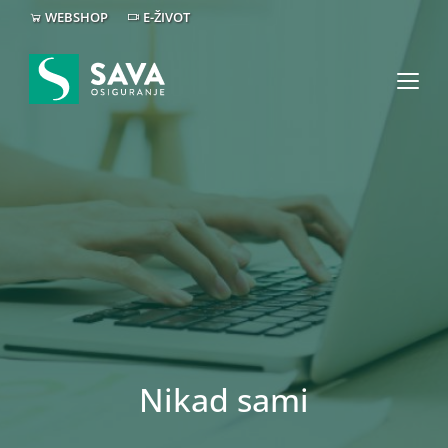
WEBSHOP
E-ŽIVOT
Nikad sami