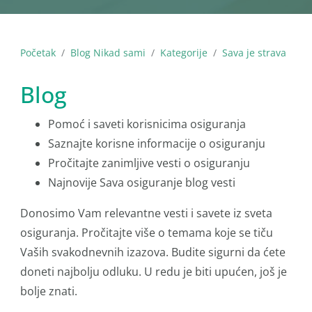
Početak
Blog Nikad sami
Kategorije
Sava je strava
Blog
Pomoć i saveti korisnicima osiguranja
Saznajte korisne informacije o osiguranju
Pročitajte zanimljive vesti o osiguranju
Najnovije Sava osiguranje blog vesti
Donosimo Vam relevantne vesti i savete iz sveta
osiguranja. Pročitajte više o temama koje se tiču
Vaših svakodnevnih izazova. Budite sigurni da ćete
doneti najbolju odluku. U redu je biti upućen, još je
bolje znati.