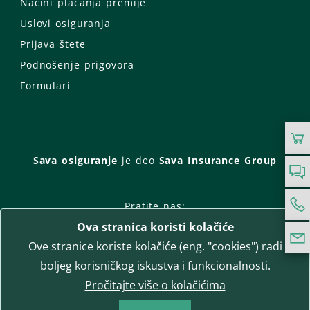
Načini plaćanja premije
Uslovi osiguranja
Prijava štete
Podnošenje prigovora
Formulari
Sava osiguranje
je deo
Sava Insurance Group
Pratite nas:
Ova stranica koristi kolačiće
Facebook
Instagram
Ove stranice koriste kolačiće (eng. "cookies") radi
LinkedIn
Twitter
YouTube
boljeg korisničkog iskustva i funkcionalnosti.
WhatsApp
Pročitajte više o kolačićima
T-media d.o.o.
| napredne komunikacije