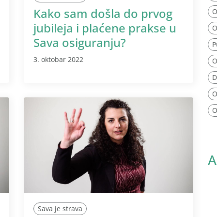
Kako sam došla do prvog
O
jubileja i plaćene prakse u
O
Sava osiguranju?
P
3. oktobar 2022
O
D
O
O
A
Sava je strava