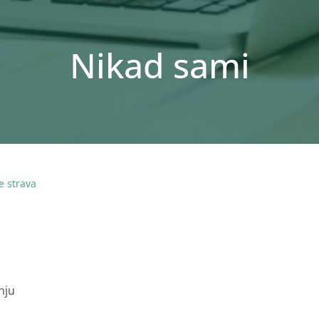
Nikad sami
e strava
nju