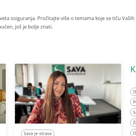
veta osiguranja. Pročitajte više o temama koje se tiču Vaših
ućen, još je bolje znati.
K
O
P
S
Ž
O
Sava je strava