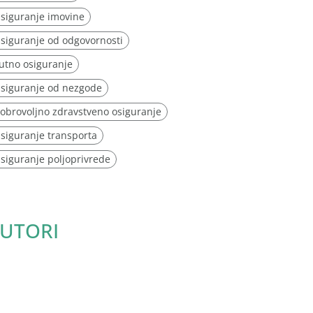
siguranje imovine
siguranje od odgovornosti
utno osiguranje
siguranje od nezgode
obrovoljno zdravstveno osiguranje
siguranje transporta
siguranje poljoprivrede
UTORI