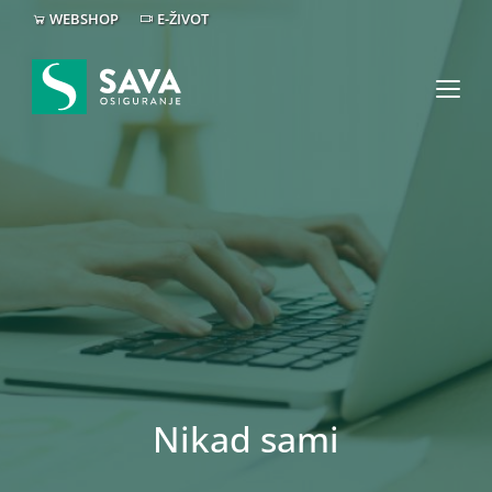
WEBSHOP
E-ŽIVOT
Nikad sami