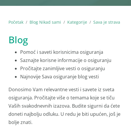
Početak
Blog Nikad sami
Kategorije
Sava je strava
Blog
Pomoć i saveti korisnicima osiguranja
Saznajte korisne informacije o osiguranju
Pročitajte zanimljive vesti o osiguranju
Najnovije Sava osiguranje blog vesti
Donosimo Vam relevantne vesti i savete iz sveta
osiguranja. Pročitajte više o temama koje se tiču
Vaših svakodnevnih izazova. Budite sigurni da ćete
doneti najbolju odluku. U redu je biti upućen, još je
bolje znati.