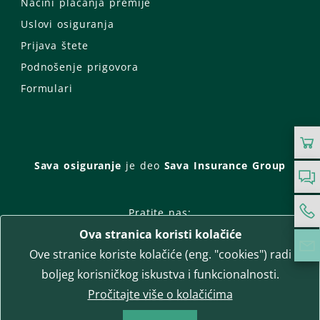
Načini plaćanja premije
Uslovi osiguranja
Prijava štete
Podnošenje prigovora
Formulari
Sava osiguranje
je deo
Sava Insurance Group
Pratite nas:
Ova stranica koristi kolačiće
Facebook
Instagram
Ove stranice koriste kolačiće (eng. "cookies") radi
LinkedIn
Twitter
YouTube
boljeg korisničkog iskustva i funkcionalnosti.
WhatsApp
Pročitajte više o kolačićima
T-media d.o.o.
| napredne komunikacije