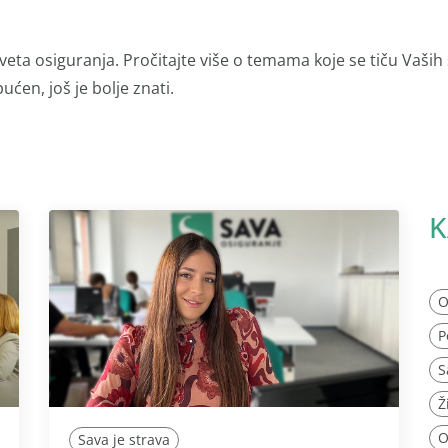
veta osiguranja. Pročitajte više o temama koje se tiču Vaših
ućen, još je bolje znati.
K
O
P
S
Ž
O
Sava je strava