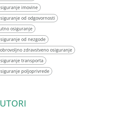
siguranje imovine
siguranje od odgovornosti
utno osiguranje
siguranje od nezgode
obrovoljno zdravstveno osiguranje
siguranje transporta
siguranje poljoprivrede
UTORI