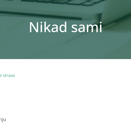
Nikad sami
e strava
nju