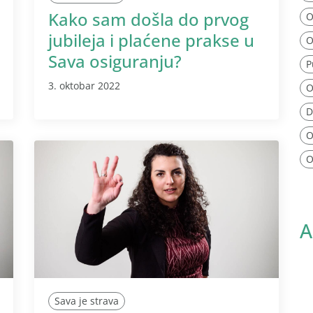
Kako sam došla do prvog
O
jubileja i plaćene prakse u
O
Sava osiguranju?
P
3. oktobar 2022
O
D
O
O
A
Sava je strava