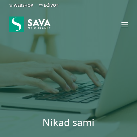
WEBSHOP
E-ŽIVOT
Nikad sami