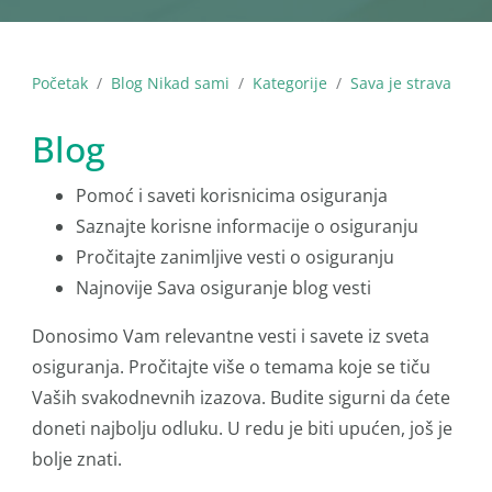
Početak
Blog Nikad sami
Kategorije
Sava je strava
Blog
Pomoć i saveti korisnicima osiguranja
Saznajte korisne informacije o osiguranju
Pročitajte zanimljive vesti o osiguranju
Najnovije Sava osiguranje blog vesti
Donosimo Vam relevantne vesti i savete iz sveta
osiguranja. Pročitajte više o temama koje se tiču
Vaših svakodnevnih izazova. Budite sigurni da ćete
doneti najbolju odluku. U redu je biti upućen, još je
bolje znati.