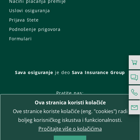
Načini plaćanja premije
Uslovi osiguranja
Prijava štete
Podnošenje prigovora
Formulari
Sava osiguranje
je deo
Sava Insurance Group
Pratite nas:
Ova stranica koristi kolačiće
Facebook
Instagram
Ove stranice koriste kolačiće (eng. "cookies") radi
LinkedIn
Twitter
YouTube
boljeg korisničkog iskustva i funkcionalnosti.
WhatsApp
Pročitajte više o kolačićima
T-media d.o.o.
| napredne komunikacije