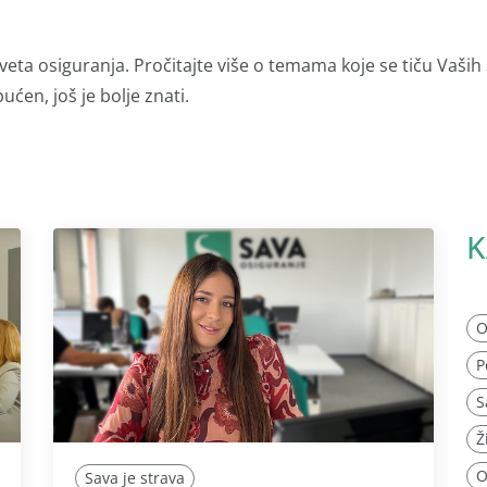
veta osiguranja. Pročitajte više o temama koje se tiču Vaših
ućen, još je bolje znati.
K
O
P
S
Ž
O
Sava je strava