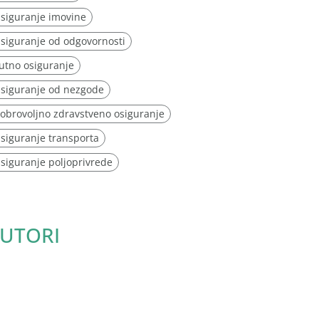
siguranje imovine
siguranje od odgovornosti
utno osiguranje
siguranje od nezgode
obrovoljno zdravstveno osiguranje
siguranje transporta
siguranje poljoprivrede
UTORI