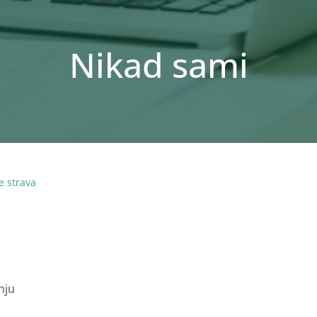
Nikad sami
e strava
nju