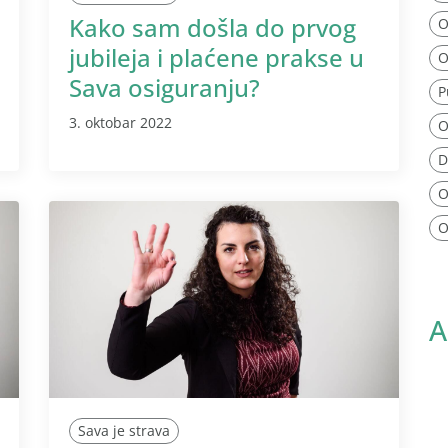
Kako sam došla do prvog
O
jubileja i plaćene prakse u
O
Sava osiguranju?
P
3. oktobar 2022
O
D
O
O
A
Sava je strava