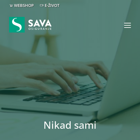
WEBSHOP
E-ŽIVOT
Nikad sami