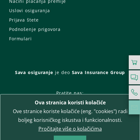
Načini plaćanja premije
Uslovi osiguranja
Prijava štete
Podnošenje prigovora
Formulari
Sava osiguranje
je deo
Sava Insurance Group
Pratite nas:
Ova stranica koristi kolačiće
Facebook
Instagram
Ove stranice koriste kolačiće (eng. "cookies") radi
LinkedIn
Twitter
YouTube
boljeg korisničkog iskustva i funkcionalnosti.
WhatsApp
Pročitajte više o kolačićima
T-media d.o.o.
| napredne komunikacije