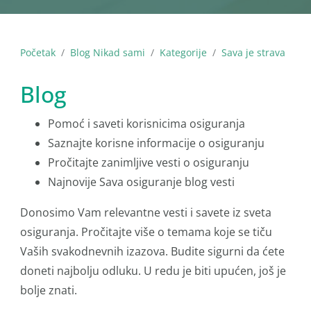
Početak
Blog Nikad sami
Kategorije
Sava je strava
Blog
Pomoć i saveti korisnicima osiguranja
Saznajte korisne informacije o osiguranju
Pročitajte zanimljive vesti o osiguranju
Najnovije Sava osiguranje blog vesti
Donosimo Vam relevantne vesti i savete iz sveta
osiguranja. Pročitajte više o temama koje se tiču
Vaših svakodnevnih izazova. Budite sigurni da ćete
doneti najbolju odluku. U redu je biti upućen, još je
bolje znati.