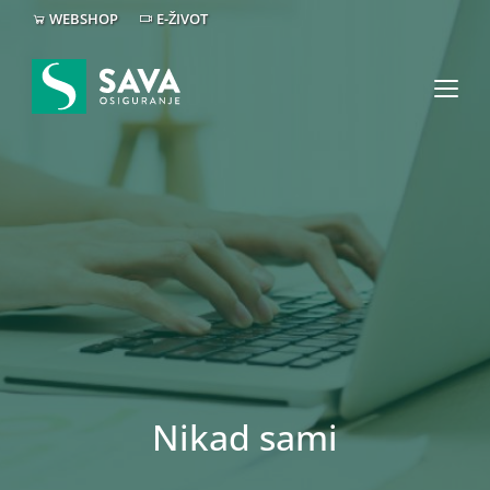
WEBSHOP
E-ŽIVOT
Nikad sami