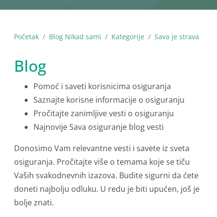
Početak
Blog Nikad sami
Kategorije
Sava je strava
Blog
Pomoć i saveti korisnicima osiguranja
Saznajte korisne informacije o osiguranju
Pročitajte zanimljive vesti o osiguranju
Najnovije Sava osiguranje blog vesti
Donosimo Vam relevantne vesti i savete iz sveta
osiguranja. Pročitajte više o temama koje se tiču
Vaših svakodnevnih izazova. Budite sigurni da ćete
doneti najbolju odluku. U redu je biti upućen, još je
bolje znati.