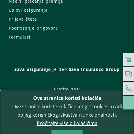
Načini plaćanja premije
Uslovi osiguranja
Prijava štete
Podnošenje prigovora
Formulari
Sava osiguranje
je deo
Sava Insurance Group
Pratite nas:
Ova stranica koristi kolačiće
Facebook
Instagram
Ove stranice koriste kolačiće (eng. "cookies") radi
LinkedIn
Twitter
YouTube
boljeg korisničkog iskustva i funkcionalnosti.
WhatsApp
Pročitajte više o kolačićima
T-media d.o.o.
| napredne komunikacije